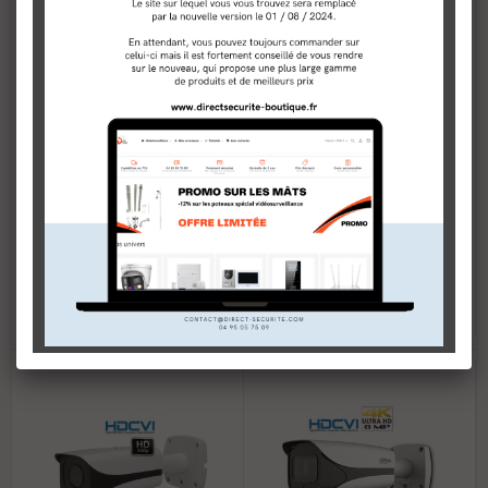
Camera de surveillance zoom
Caméra de surveillance 1080P
motorisé...
HDCVI focale...
159,00 €
169,00 €
En stock
En stock
AJOUTER AU PANIER
AJOUTER AU PANIER