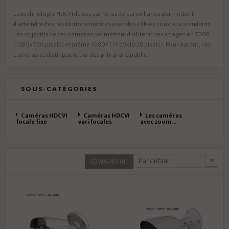
La technologie HDCVI de ces caméras de surveillance permettent
d'atteindre des résolutions inédites avec des câbles coaxiaux standards.
Les objectifs de ces caméras permettent d'obtenir des images en 720P
(1280x720 pixels) et même 1080P (1920x1028 pixels). Pour autant, ces
caméras se distinguent par des prix grand public.
SOUS-CATÉGORIES
Caméras HDCVI
Caméras HDCVI
Les caméras
focale fixe
varifocales
avec zoom...
Par défaut
COMPARER (
0
)