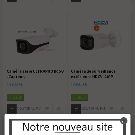
Caméra série ULTRAPRO IR 60
Caméra de surveillance
. Capteur...
extérieure HDCVI 4MP
149,00 €
169,00 €
En stock
En stock
AJOUTER AU PANIER
AJOUTER AU PANIER