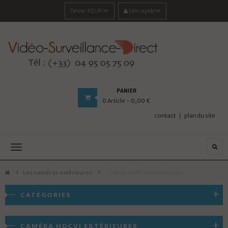
Devise:
€EUR
Lien rapide
PANIER
0
Article
- 0,00 €
contact
plan du site
Navigation
bascule
Les caméras extérieures
>
Caméra HDCVI extérieures
CATÉGORIES
CAMÉRA HDCVI EXTÉRIEURES