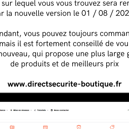
compacte IP WiFi 3MP
Caméra compacte IP WiFi
Caméra co
ngle
1.3MP
motorisé
€
119,00 €
198,00 €
En stock
En stock
UTER AU PANIER
AJOUTER AU PANIER
AJOUT