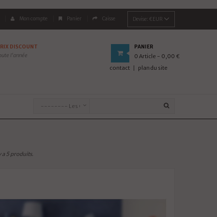
Mon compte
Panier
Caisse
Devise:
€EUR
RIX DISCOUNT
PANIER
oute l'année
0
Article
- 0,00 €
contact
plan du site
 y a 5 produits.