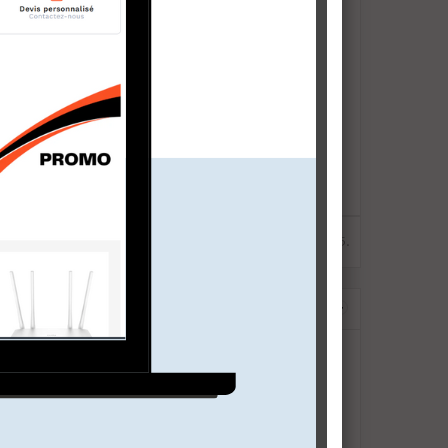
Résultats 1 - 5 sur 5.
‹
›