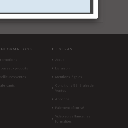
INFORMATIONS
EXTRAS
Promotions
Accueil
Nouveaux produits
Livraison
Meilleures ventes
Mentions légales
Fabricants
Conditions Générales de
Ventes
A propos
Paiement sécurisé
Vidéo surveillance : les
formalités