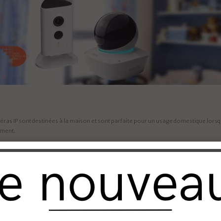
ras IP sont destinées à la maison et sont parfaite pour un usage domestique lorsqu
rment.
: