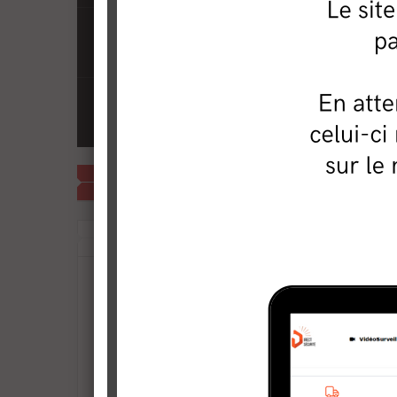
Les interphones
Interphones, portiers vidéo, sonnettes et
écrans
Les alarmes sans fil IP et GSM
Caméra 
Les kits d'alarme sans fil Scientech avec
module IP et GSM
grand a
139,00 
EN PROMO
En stock
AJO
MOTS-CLÉS
kit vidéo surveillance
systeme de video surveillance
camera ip antivandale
Caméra protection IK10
camera dôme