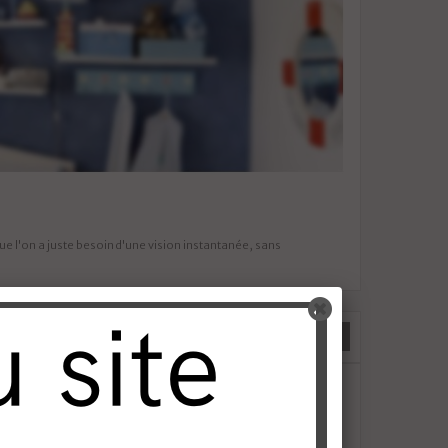
e l'on a juste besoin d'une vision instantanée, sans
Par défaut
COMPARER (
0
)