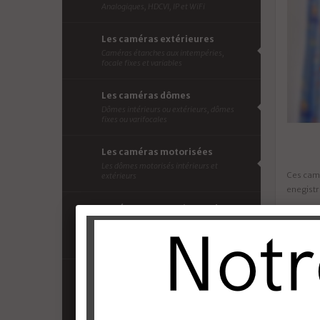
Analogiques, HDCVI, IP et WiFi
Les caméras extérieures
Caméras étanches aux intempéries,
focale fixes et variables
Les caméras dômes
Dômes intérieurs ou extérieurs, dômes
fixes ou varifocales
Les caméras motorisées
Les dômes motorisés intérieurs et
Ces camé
extérieurs
enegist
Les écrans et moniteurs de
surveillance
Les écrans pour visualiser vos caméras de
Afficher 
surveillance
Les accessoires de vidéo
surveillance
Alimentation des caméras, câbles,
disques durs, connectique