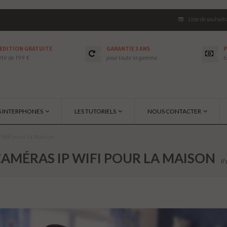
Liste de souhaits
ÉDITION GRATUITE
GARANTIE 3 ANS
P
rtir de 199 €
pour toute la gamme
t
S INTERPHONES
LES TUTORIELS
NOUS CONTACTER
 Wifi pour la Maison
CAMÉRAS IP WIFI POUR LA MAISON
Il