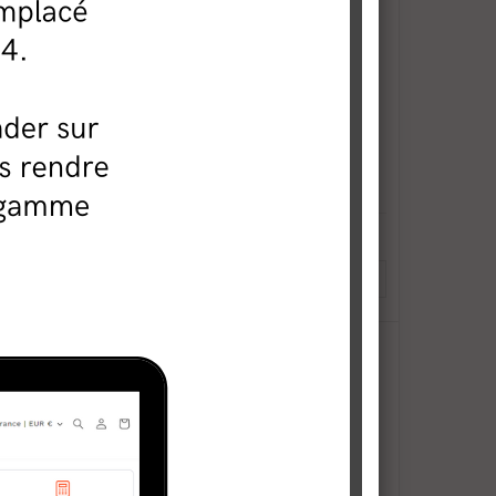
mpacte WiFi IP
Caméra compacte WiFi IP
e 3MP
orientable 1.3MP
159,00 €
En stock
ER AU PANIER
AJOUTER AU PANIER