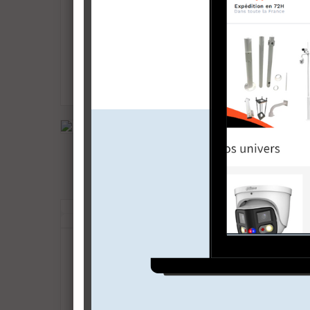
portier vidéo Dahua
Caméra 
portier vidéo ip
nvr ip
camera ip motorisée
169,00 
caméra IP POE
En stock
AJO
TECHNOLOGIES