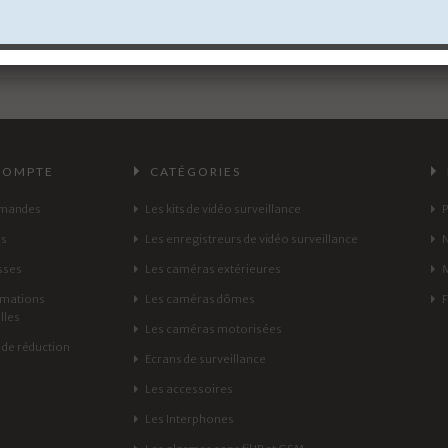
COMPTE
CATÉGORIES
mandes
Les kits de vidéo surveillance
rs
Les enregistreurs de vidéo surveillance
sses
Les caméras extérieures
rmations
Les caméras dômes
lles
Les caméras motorisées
de réduction
Ecrans de surveillance
Les accessoires
Les Interphones