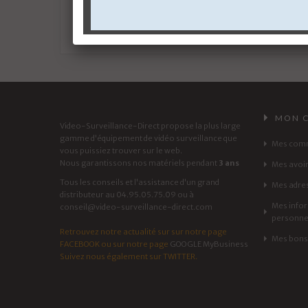
MON 
Video-Surveillance-Direct propose la plus large
gamme d'équipement de vidéo surveillance que
Mes com
vous puissiez trouver sur le web.
Nous garantissons nos matériels pendant
3 ans
Mes avoi
Tous les conseils et l'assistance d'un grand
Mes adre
distributeur au 04.95.05.75.09 ou à
Mes info
conseil@video-surveillance-direct.com
personne
Retrouvez notre actualité sur sur notre page
Mes bons 
FACEBOOK
ou sur notre page
GOOGLE MyBusiness
Suivez nous également sur
TWITTER
.