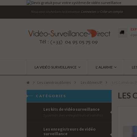
Nous vous souhaitons la bienvenue.
Connexion
or
Créer un compte
EXP
à pa
LA VIDÉO SURVEILLANCE
L' ALARME
LE
Les caméras dômes
>
Les dômes IP
>
Les Caméras IP
LES 
CATÉGORIES
Les kits de vidéo surveillance
Systèmes avec enregistreurs et caméras
Les enregistreurs de vidéo
surveillance