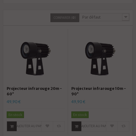
Par défaut
COMPARER (
0
)
Projecteur infrarouge 20m -
Projecteur infrarouge 10m -
60°
90°
49,90 €
49,90 €
En stock
En stock
AJOUTER AU PANIER
AJOUTER AU PANIER