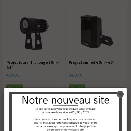
Projecteur infrarouge 30m -
Projecteur led 40m - 45°
45°
49,90 €
84,00 €
En stock
En stock
AJOUTER AU PANIER
AJOUTER AU PANIER