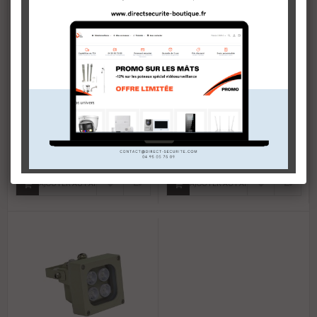
Projecteur infrarouge 100m -
Projecteur infrarouge 80m -
30°
45°
109,00 €
109,00 €
En stock
En stock
AJOUTER AU PANIER
AJOUTER AU PANIER