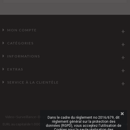
MON COMPTE
CATÉGORIES
INFORMATIONS
EXTRAS
SERVICE À LA CLIENTÈLE
Video-Surveillance-Direct.com est le site marchand de Vidéo Alarme Direct,
Dans le cadre du règlement no 2016/679, dit
règlement général sur la protection des
EURL au capital de 1.000 € RCS Marseille 911 363 471. Toute reproduction même
données (RGPD), vous acceptez l'utilisation de
Cookies pour la seule réalisation des