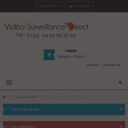
Devise:
€EUR
Lien rapide
PANIER
0
Article
- 0,00 €
contact
plan du site
Navigation
bascule
Les accessoires
>
Les projecteurs infrarouges
CATÉGORIES
EN PROMO