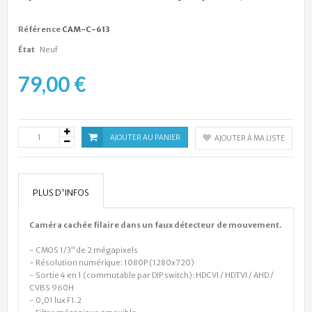
Référence
CAM-C-613
État
Neuf
79,00 €
AJOUTER AU PANIER
AJOUTER À MA LISTE
PLUS D'INFOS
Caméra cachée filaire dans un faux détecteur de mouvement.
- CMOS 1/3” de 2 mégapixels
- Résolution numérique: 1080P (1280x720)
- Sortie 4 en 1 (commutable par DIP switch): HDCVI / HDTVI / AHD /
CVBS 960H
- 0,01 lux F1.2