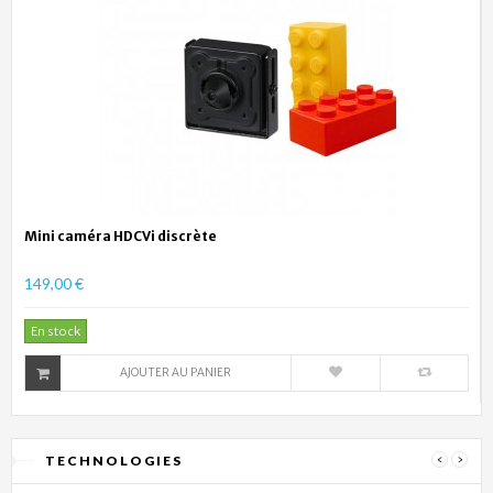
Mini caméra HDCVi discrète
149,00 €
En stock
AJOUTER AU PANIER
TECHNOLOGIES
‹
›