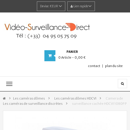
Devise:
€EUR
Lien rapide
PANIER
0
Article
- 0,00 €
contact
plan du site
Navigation
bascule
Les caméras dômes
>
Les caméras dômes HDCVI
>
Camera de
Les caméras de surveillance discrètes
>
surveillance cachée HDCVI 1080P P