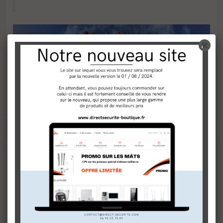
TECHNOLOGIES
‹
›