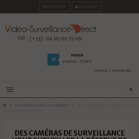
Devise:
€EUR
Lien rapide
PANIER
0
Article
- 0,00 €
contact
plan du site
Navigation
bascule
actualite de la video surveillance
>
Des caméras de surveillance pour
la réserve de Scandola
DES CAMÉRAS DE SURVEILLANCE