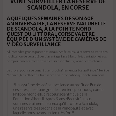
VONT SURVEILLER LA RÉSERVE DE
SCANDOLA, EN CORSE
A QUELQUES SEMAINES DE SON 40E
ANNIVERSAIRE, LA RÉSERVE NATURELLE
DE SCANDOLA, À LA POINTE NORD-
OUEST DU LITTORAL CORSE VA ÊTRE
ÉQUIPÉE D'UN SYSTÈME DE CAMÉRAS DE
VIDÉO SURVEILLANCE
A l'instar des grands parcs nationaux Américains, la réserve se voit dans
l'obligation de se protéger d'avantage face à la surfréquentation et aux
comportements irresponsables, irrespectueux, voire destructeurs.
Le projet pourra se concrétiser prochaînement grâce au Prince Albert de
Monaco, très attaché à la réserve et à la fondation qui porte son nom.
"Un système de vidéosurveillance au profit de l'un de
ces sites, c'est une grande première pour nous, confie
Philippe Mondielli, directeur scientifique de la
Fondation Albert II. Après 9 ans d'activité, nous
sommes vraiment heureux qu'il profite à Scandola,
une réserve très proche de la Principauté et avec
laquelle nous avons un lien très fort"