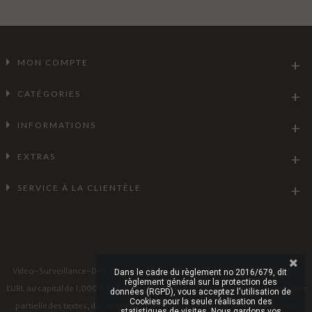
MON COMPTE
CATÉGORIES
INFORMATIONS
EXTRAS
SERVICE À LA CLIENTÈLE
Video-Surveillance-Direct.com est le site marchand de Vidéo Alarme Direct,
Dans le cadre du règlement no 2016/679, dit
règlement général sur la protection des
EURL au capital de 1.000 € RCS Marseille 911 363 471. Toute reproduction même
données (RGPD), vous acceptez l'utilisation de
Cookies pour la seule réalisation des
partielle des textes, du contenu des produits, des photos, des images, sera
statistiques de visites. Nous gardons vos