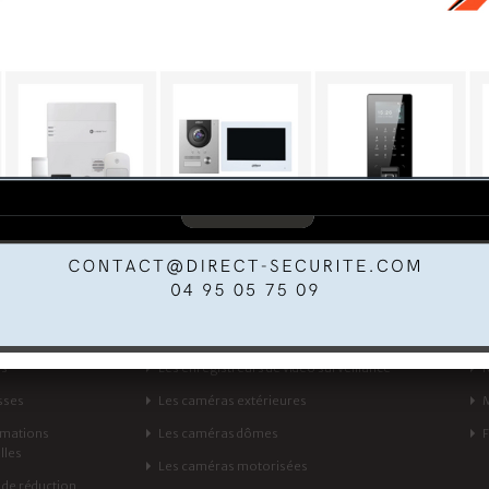
COMPTE
CATÉGORIES
mandes
Les kits de vidéo surveillance
rs
Les enregistreurs de vidéo surveillance
sses
Les caméras extérieures
rmations
Les caméras dômes
lles
Les caméras motorisées
de réduction