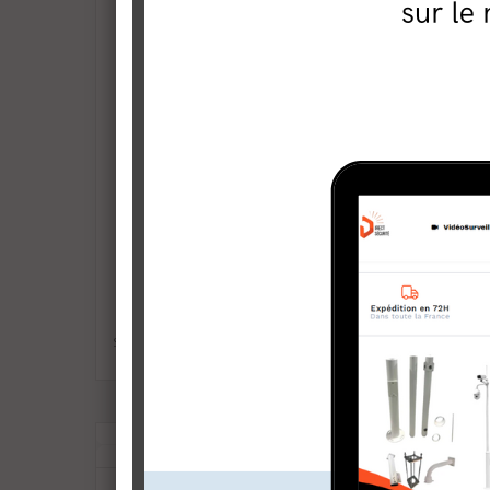
Source et crédit photo : Tahiti Info du 6 Octobre.
TECHNOLOGIES