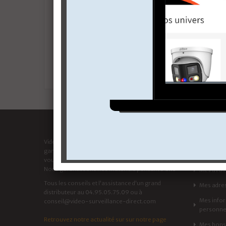
MON 
Video-Surveillance-Direct propose la plus large
gamme d'équipement de vidéo surveillance que
Mes com
vous puissiez trouver sur le web.
Nous garantissons nos matériels pendant
3 ans
Mes avoi
Tous les conseils et l'assistance d'un grand
Mes adre
distributeur au 04.95.05.75.09 ou à
Mes info
conseil@video-surveillance-direct.com
personne
Retrouvez notre actualité sur sur notre page
Mes bons 