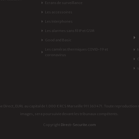
Ecrans de surveillance
Les accessoires
Les Interphones
Les alarmes sans fil IP et GSM
Good and Basic
Les caméras thermiques COVID-19 et
coronavirus
 Direct, EURL au capital de 1.000 € RCS Marseille 911 363 471. Toute reproduction 
images, sera poursuivie devant les tribunaux compétents.
Copyright
Direct-Securite.com