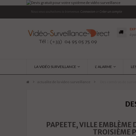
Nous vous souhaitons la bienvenue.
Connexion
or
Créer un compte
EXP
à pa
LA VIDÉO SURVEILLANCE
L' ALARME
LE
actualite de la video surveillance
>
Des caméras de surve
DE
PAPEETE, VILLE EMBLÈME D
TROISIÈME P