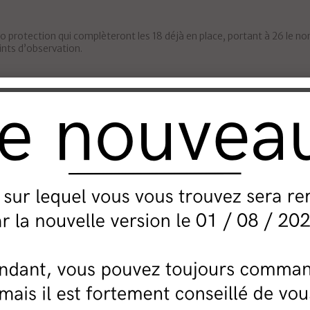
éo protection qui complèteront les 18 déjà en place, portant à 26 le no
ints d’observation.
nicipale s’est porté sur des
caméras haute définition
, motorisées à 360° avec des 
dant 30 jours.
elaient au poste de surveillance générale. Les caméras permettent à leurs collègues
céan Pacifique, Papeete est victime d’incivilités et délinquance et en