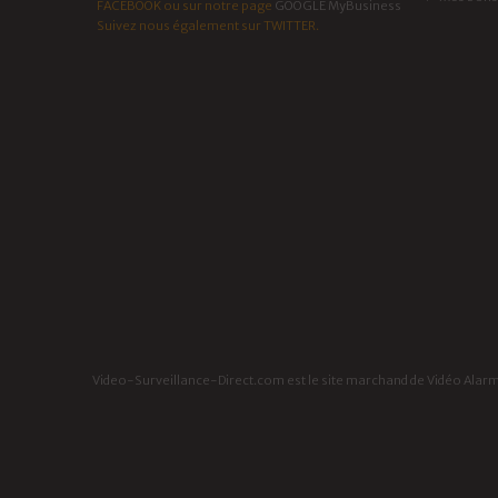
FACEBOOK
ou sur notre page
GOOGLE MyBusiness
Suivez nous également sur
TWITTER
.
Video-Surveillance-Direct.com est le site marchand de Vidéo Alarme