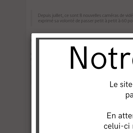
Depuis juillet, ce sont 8 nouvelles caméras de vid
exprimé sa volonté de passer petit à petit à 60 po
Pour cette dernière phase d'équipement, le choix de l’équipe mu
Chaque caméra donnera lieu à un enregistrement conservé pen
Une équipe de 9 policiers municipaux, spécialement formés, se r
facilement les fauteurs de troubles.
Comme toutes les capitales, fussent-elles dans l’O