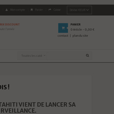
Mon compte
Panier
Caisse
Devise:
€EUR
RIX DISCOUNT
PANIER
oute l'année
0
Article
- 0,00 €
contact
plan du site
S !
TAHITI VIENT DE LANCER SA
URVEILLANCE.