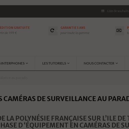
Liste de souhaits
ÉDITION GRATUITE
GARANTIE 3 ANS
P
rtir de 199 €
pour toute la gamme
t
S INTERPHONES
LES TUTORIELS
NOUS CONTACTER
illance au paradis
S CAMÉRAS DE SURVEILLANCE AU PARADI
E LA POLYNÉSIE FRANÇAISE SUR L’ILE DE 
HASE D ‘ÉQUIPEMENT EN CAMÉRAS DE S