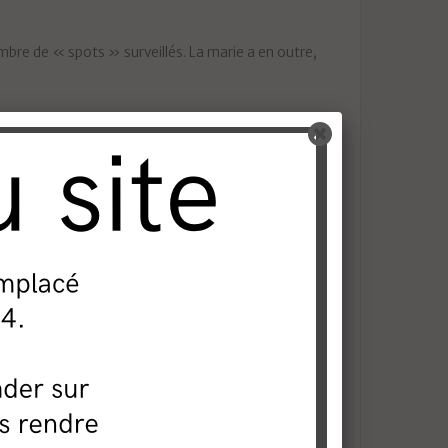
mbre de « spots » surveillés. La marie a en outre,
zooms optiques à même de grossir 20 fois les détails filmés.
 d’être plus rapidement sur le terrain et d’identifier plus
tend bien y remédier.