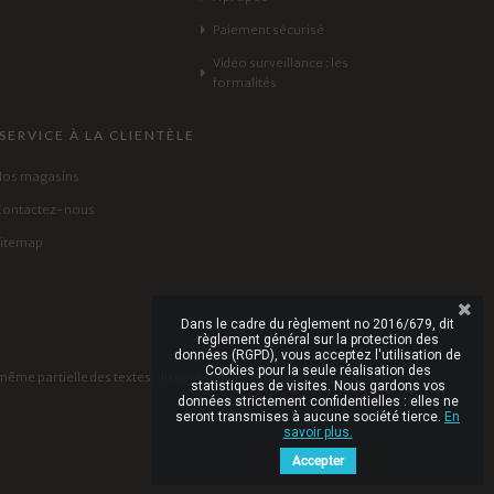
Paiement sécurisé
Vidéo surveillance : les
formalités
SERVICE À LA CLIENTÈLE
Nos magasins
Contactez-nous
sitemap
Dans le cadre du règlement no 2016/679, dit
règlement général sur la protection des
données (RGPD), vous acceptez l'utilisation de
Cookies pour la seule réalisation des
même partielle des textes, du contenu des produits, des photos, des
statistiques de visites. Nous gardons vos
données strictement confidentielles : elles ne
seront transmises à aucune société tierce.
En
savoir plus.
Accepter