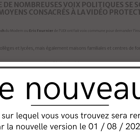
E DE NOMBREUSES VOIX POLITIQUES SE 
MOYENS CONSACRÉS À LA VIDÉO PROTEC
ech
du Modem ou
Eric Fournier
de l’UDI ont fait voix commune pour demander l’ins
collèges et lycées, mais également maisons familiales et centres de f
« Seveso » dont 13% sont installés dans la région.
pour le rassemblement UDI-LR-Modem propose que la région Normandie soutienne l’i
ce sont capables de reconnaissance faciale et de donner l’alerte pour 
nance à l’heure où l’on apprend que l’un des terroristes du Bataclan avait été film
treuil sous Bois moins d’une heure avant son terrible forfait.
de toutes les familles, amis, collègues et connaissances des victimes. La technique n’