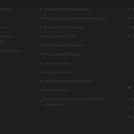
mandes
Les kits de vidéo surveillance
rs
Les enregistreurs de vidéo surveillance
sses
Les caméras extérieures
rmations
Les caméras dômes
lles
Les caméras motorisées
de réduction
Ecrans de surveillance
Les accessoires
Les Interphones
Les alarmes sans fil IP et GSM
Good and Basic
Les caméras thermiques COVID-19 et
coronavirus