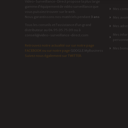
Video-Surveillance-Direct propose la plus large
gamme d'équipement de vidéo surveillance que
Mes com
vous puissiez trouver sur le web.
Nous garantissons nos matériels pendant
3 ans
Mes avoi
Tous les conseils et l'assistance d'un grand
Mes adre
distributeur au 04.95.05.75.09 ou à
Mes info
conseil@video-surveillance-direct.com
personne
Retrouvez notre actualité sur sur notre page
Mes bons 
FACEBOOK
ou sur notre page
GOOGLE MyBusiness
Suivez nous également sur
TWITTER
.