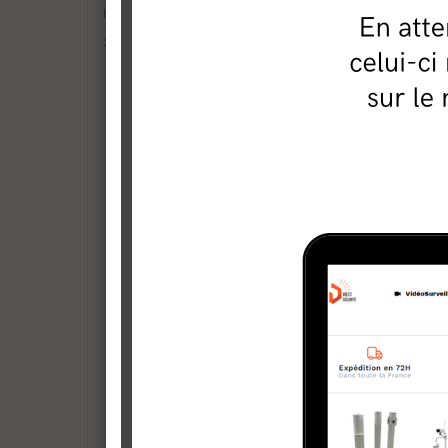
la police, de l’école, la bonne santé de l’économie et le respect
23/11/2015.