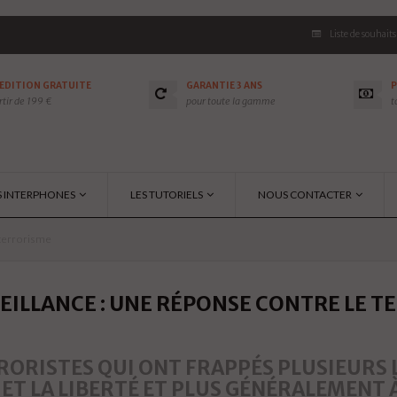
Liste de souhaits
ÉDITION GRATUITE
GARANTIE 3 ANS
P
rtir de 199 €
pour toute la gamme
t
S INTERPHONES
LES TUTORIELS
NOUS CONTACTER
 terrorisme
EILLANCE : UNE RÉPONSE CONTRE LE T
ORISTES QUI ONT FRAPPÉS PLUSIEURS L
 ET LA LIBERTÉ ET PLUS GÉNÉRALEMENT À