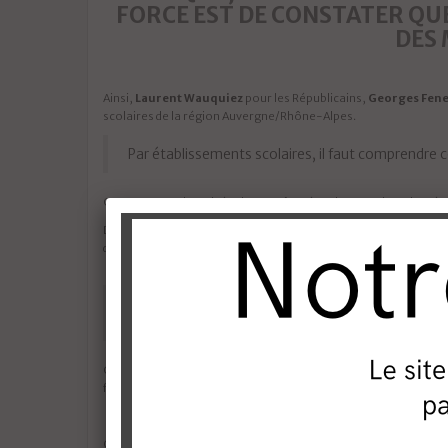
FORCE EST DE CONSTATER QU
DES 
Ainsi,
Laurent Wauquiez
pour les Républicains,
Georges Fen
scolaires de la région Auvergne/Rhône-Alpes.
Par établissements scolaires, il faut comprendre 
Cette mesure devrait également être étendue aux sites classés 
Dans le même temps,
Hervé Morin
, candidat aux régionales 
dans les trains.
Morin souligne que certaines caméras de surveillan
la prévention.
Ces quelques voies en faveur de la vidéo surveillance font réson
franchissait en « resquillant » un des portiques du métro de Mon
Ceci étant dit, Video-Surveillance-Direct s’associe à la douleur 