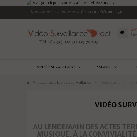
Nous vous souhaitons la bienvenue.
Connexion
or
Créer un compte
EXP
à pa
LA VIDÉO SURVEILLANCE
L' ALARME
LE
actualite de la video surveillance
>
Vidéo surveillance et
VIDÉO SURV
AU LENDEMAIN DES ACTES TERR
MUSIQUE, À LA CONVIVIALITÉ