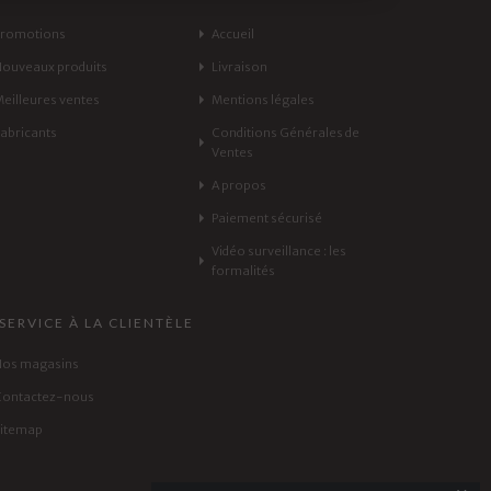
Promotions
Accueil
Nouveaux produits
Livraison
Meilleures ventes
Mentions légales
Fabricants
Conditions Générales de
Ventes
A propos
Paiement sécurisé
Vidéo surveillance : les
formalités
SERVICE À LA CLIENTÈLE
Nos magasins
Contactez-nous
sitemap