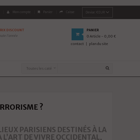
Mon compte
Panier
Caisse
Devise:
€EUR
RIX DISCOUNT
PANIER
oute l'année
0
Article
- 0,00 €
contact
plan du site
ERRORISME ?
IEUX PARISIENS DESTINÉS À LA
 L’ART DE VIVRE OCCIDENTAL,