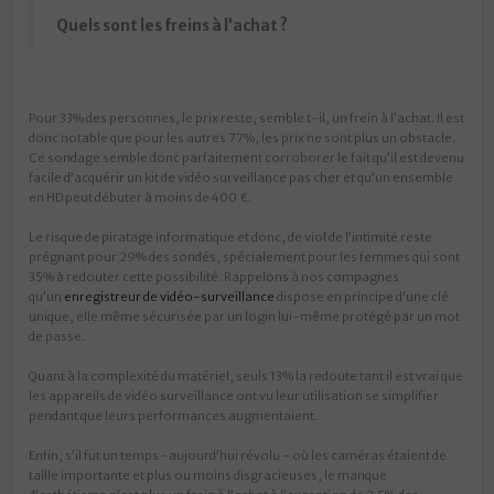
Quels sont les freins à l’achat ?
Pour 33% des personnes, le prix reste, semble t-il, un frein à l’achat. Il est
donc notable que pour les autres 77%, les prix ne sont plus un obstacle.
Ce sondage semble donc parfaitement corroborer le fait qu’il est devenu
facile d’acquérir un kit de vidéo surveillance pas cher et qu’un ensemble
en HD peut débuter à moins de 400 €.
Le risque de piratage informatique et donc, de viol de l’intimité reste
prégnant pour 29% des sondés, spécialement pour les femmes qui sont
35% à redouter cette possibilité. Rappelons à nos compagnes
qu’un
enregistreur de vidéo-surveillance
dispose en principe d’une clé
unique, elle même sécurisée par un login lui-même protégé par un mot
de passe.
Quant à la complexité du matériel, seuls 13% la redoute tant il est vrai que
les appareils de vidéo surveillance ont vu leur utilisation se simplifier
pendant que leurs performances augmentaient.
Enfin, s’il fut un temps -aujourd’hui révolu - où les caméras étaient de
taille importante et plus ou moins disgracieuses, le manque