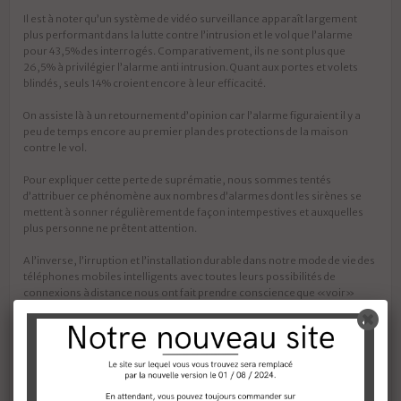
Il est à noter qu’un système de vidéo surveillance apparaît largement
plus performant dans la lutte contre l’intrusion et le vol que l’alarme
pour 43,5% des interrogés. Comparativement, ils ne sont plus que
26,5% à privilégier l’alarme anti intrusion. Quant aux portes et volets
blindés, seuls 14% croient encore à leur efficacité.
On assiste là à un retournement d’opinion car l’alarme figuraient il y a
peu de temps encore au premier plan des protections de la maison
contre le vol.
Pour expliquer cette perte de suprématie, nous sommes tentés
d’attribuer ce phénomène aux nombres d’alarmes dont les sirènes se
mettent à sonner régulièrement de façon intempestives et auxquelles
plus personne ne prêtent attention.
A l’inverse, l’irruption et l’installation durable dans notre mode de vie des
téléphones mobiles intelligents avec toutes leurs possibilités de
connexions à distance nous ont fait prendre conscience que «voir»
était à la portée du premier smartphone venu et que l’autonomie
complète en matière de sécurité était à la portée de chacun. Un pas que
beaucoup ont franchit aujourd’hui !