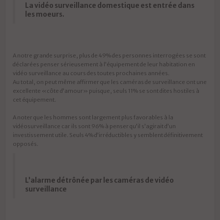
La vidéo surveillance domestique est entrée dans
les moeurs.
A notre grande surprise, plus de 49% des personnes interrogées se sont
déclarées penser sérieusement à l’équipement de leur habitation en
vidéo surveillance au cours des toutes prochaines années.
Au total, on peut même affirmer que les caméras de surveillance ont une
excellente «côte d’amour» puisque, seuls 11% se sont dites hostiles à
cet équipement.
A noter que les hommes sont largement plus favorables à la
vidéosurveillance car ils sont 96% à penser qu’il s’agirait d’un
investissement utile. Seuls 4% d’irréductibles y semblent définitivement
opposés.
L’alarme détrônée par les caméras de vidéo
surveillance