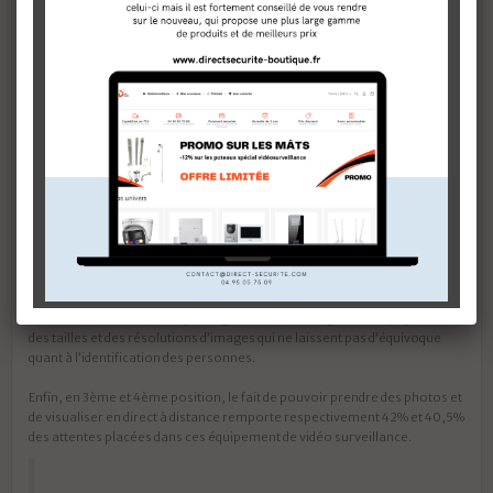
Les fonctions clés de la vidéosurveillance
Première fonctionnalité demandée au système de vidéo surveillance :
générer des alertes en cas d’intrusion pour 63,5% des personnes
interrogées. A noter que l’envoi de mails avec capture d’écran est
totalement fiable pour des caméras placées à l’intérieur d’un bâtiment
ou d’une maison. Néanmoins, pour des
caméras de surveillance
extérieures
, cette fonction est plus facilement perturbée par un
voisinage actif, des animaux errants ou le vent qui fait simplement
danser la végétation.
Vient ensuite pour 56,2% des sondés la possibilité de disposer des
images de l’intrusion et de la reconnaissance des individus. Chez Video-
surveillance-direct, nous privilégions la technologie HDCVI qui permet
des tailles et des résolutions d’images qui ne laissent pas d’équivoque
quant à l’identification des personnes.
Enfin, en 3ème et 4ème position, le fait de pouvoir prendre des photos et
de visualiser en direct à distance remporte respectivement 42% et 40,5%
des attentes placées dans ces équipement de vidéo surveillance.