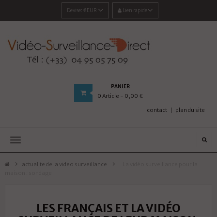
Devise:
€EUR
Lien rapide
PANIER
0
Article
- 0,00 €
contact
plan du site
Navigation
bascule
actualite de la video surveillance
>
La vidéo surveillance pour la
maison : sondage
LES FRANÇAIS ET LA VIDÉO