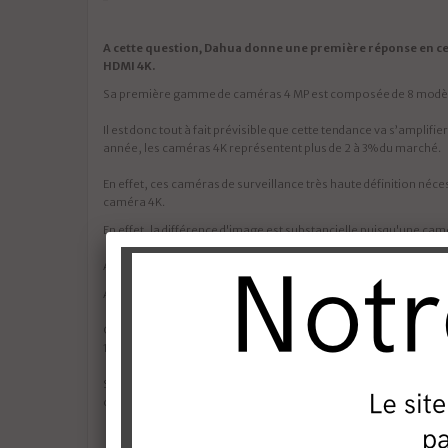
A cette question, Dahua donne une première réponse en ce 
HDMI 4K.
Sa première gamme de caméras 4 MP est composée de 8 modèles à
Il est donc tout à fait prévisible que cette tendance va s’amplif
année, les caméras 4K représentent plus de 2 à 3% du marché.
En effet, ces caméras de surveillance très haute définition néce
caméra 4K.
En effet, la différence d'image est substancielle puisqu'une c
A l’instar de ce que nous avons connu avec le passage de l’ana
Aujourd’hui, le nombre d’images enregistrées par seconde est
Gardons à l’esprit que cette limitation a été relativement vite s
12 au 25 images par seconde en format 1080P pour des résolutio
Soyons certains qu’il en sera de même avec les
enregistreurs a
couplées à un DVR 4K.