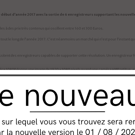
début d’année 2017 avec la sortie de 6 enregistreurs supportant les nouvel
 des prix très contenus qui oscillent entre 160 et 300 Euros.
ier tout le long de l’année 2017. C’est néanmoins un marché qui n’est pour l’instant 
ssitent des enregistreurs capables de supporter cette résolution. Un enregistreur f
améra 1080P donne une image de 1920 x 1080 pixels quand une caméra 4MP retitue, el
logique au HD (HDCVI notamment), les cadences d’enregistrement sont plus faibles
 limité à 12 quand la «norme» est de 25 images/seconde dans les résolutions inf
urmontée avec le 1080P et qu’il devrait en être de même avec le 4K. Il a en effet fal
ns allant jusqu’à 2.4 Mégapixels.
u format 4K
. En attendant, force est de constater le piqué d’images et le rendu in