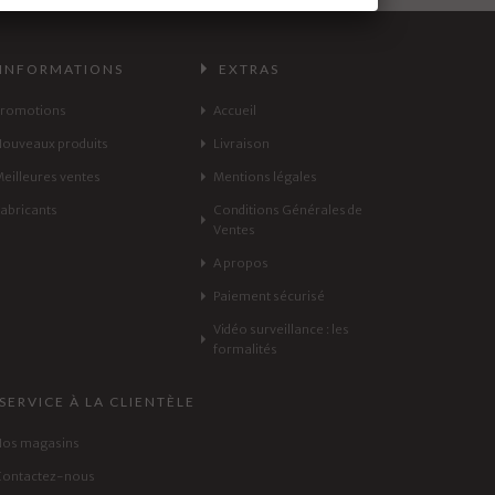
INFORMATIONS
EXTRAS
Promotions
Accueil
Nouveaux produits
Livraison
Meilleures ventes
Mentions légales
Fabricants
Conditions Générales de
Ventes
A propos
Paiement sécurisé
Vidéo surveillance : les
formalités
SERVICE À LA CLIENTÈLE
Nos magasins
Contactez-nous