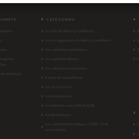
COMPTE
CATÉGORIES
mandes
Les kits de vidéo surveillance
rs
Les enregistreurs de vidéo surveillance
sses
Les caméras extérieures
rmations
Les caméras dômes
lles
Les caméras motorisées
de réduction
Ecrans de surveillance
Les accessoires
Les Interphones
Les alarmes sans fil IP et GSM
Good and Basic
Les caméras thermiques COVID-19 et
coronavirus