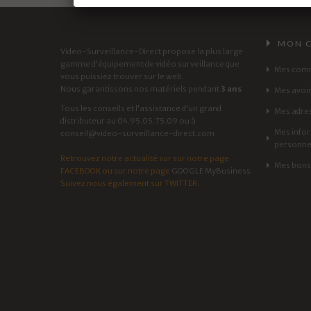
MON 
Video-Surveillance-Direct propose la plus large
gamme d'équipement de vidéo surveillance que
Mes com
vous puissiez trouver sur le web.
Nous garantissons nos matériels pendant
3 ans
Mes avoi
Tous les conseils et l'assistance d'un grand
Mes adre
distributeur au 04.95.05.75.09 ou à
Mes info
conseil@video-surveillance-direct.com
personne
Retrouvez notre actualité sur sur notre page
Mes bons 
FACEBOOK
ou sur notre page
GOOGLE MyBusiness
Suivez nous également sur
TWITTER
.