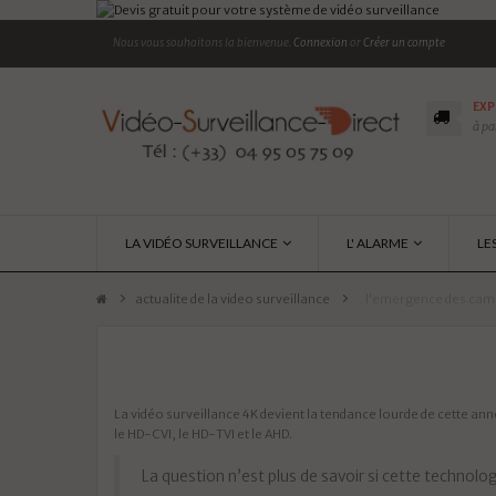
Nous vous souhaitons la bienvenue.
Connexion
or
Créer un compte
EXP
à pa
LA VIDÉO SURVEILLANCE
L' ALARME
LE
actualite de la video surveillance
>
l'emergence des camé
La vidéo surveillance 4K devient la tendance lourde de cette ann
le HD-CVI, le HD-TVI et le AHD.
La question n’est plus de savoir si cette technologi