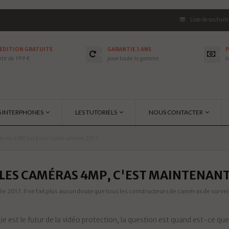
Liste de souhaits
ÉDITION GRATUITE
GARANTIE 3 ANS
P
rtir de 199 €
pour toute la gamme
t
S INTERPHONES
LES TUTORIELS
NOUS CONTACTER
ras 4MP est pour cette année 2017
LES CAMÉRAS 4MP, C'EST MAINTENAN
ée 2017. Il ne fait plus aucun doute que tous les constructeurs de caméras de survei
e est le futur de la vidéo protection, la question est quand est-ce que 