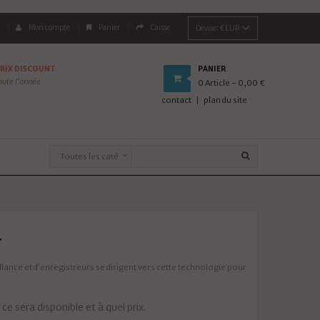
Mon compte
Panier
Caisse
Devise:
€EUR
RIX DISCOUNT
PANIER
oute l'année
0
Article
- 0,00 €
contact
plan du site
T
llance et d’enregistreurs se dirigent vers cette technologie pour
ce sera disponible et à quel prix.