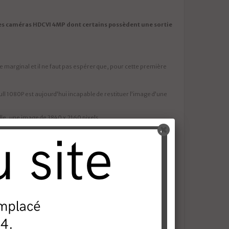
les caméras HDCVI 4MP dont certains possèdent une sortie
que marginal et il ne faut pas espérer que, pour cette première
ull 1080P est aujourd’hui incapable de restituer l’image d’une
le, une image de 3840 x 2160 pixels.
 qu’avec les caméras HD 720P et 1080P.
érieures.
lu moins de 2 ans pour que les enregistreurs 16 canaux passent du
comparable qu’offrent déjà ces caméras de vidéo surveillance 4MP