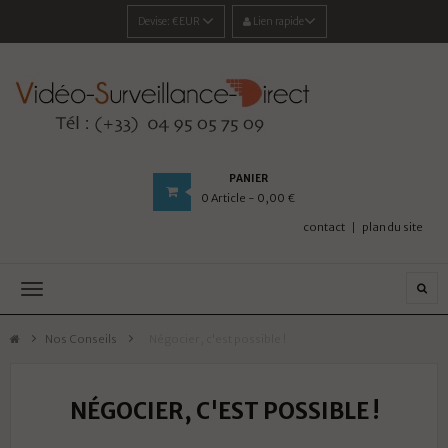
Devise:
€EUR
Lien rapide
PANIER
0
Article
- 0,00 €
contact
plan du site
Navigation
bascule
Nos Conseils
>
Négocier, c'est possible !
NÉGOCIER, C'EST POSSIBLE !