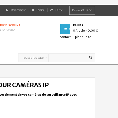
Mon compte
Panier
Caisse
Devise:
€EUR
RIX DISCOUNT
PANIER
oute l'année
0
Article
- 0,00 €
contact
plan du site
OUR CAMÉRAS IP
accordement de vos caméras de surveillance IP avec