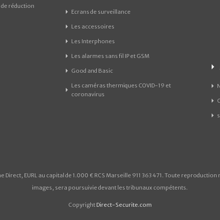
de réduction
Ecrans de surveillance
Les accessoires
Les Interphones
Les alarmes sans fil IP et GSM
Good and Basic
Les caméras thermiques COVID-19 et
coronavirus
 Direct, EURL au capital de 1.000 € RCS Marseille 911 363 471. Toute reproduction 
images, sera poursuivie devant les tribunaux compétents.
Copyright
Direct-Securite.com