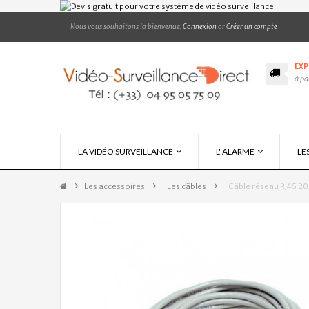
Nous vous souhaitons la bienvenue.
Connexion
or
Créer un compte
EXP
à pa
LA VIDÉO SURVEILLANCE
L' ALARME
LE
Les accessoires
>
Les câbles
>
Câble réseau RJ45 2