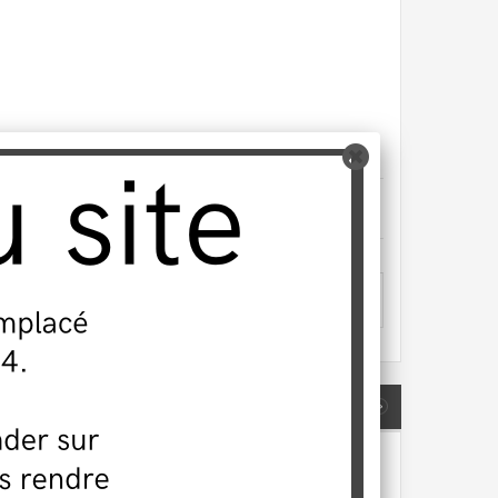
ER À MA LISTE
‹
›