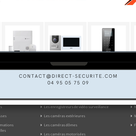
COMPTE
CATÉGORIES
mandes
Les kits de vidéo surveillance
rs
Les enregistreurs de vidéo surveillance
sses
Les caméras extérieures
rmations
Les caméras dômes
lles
Les caméras motorisées