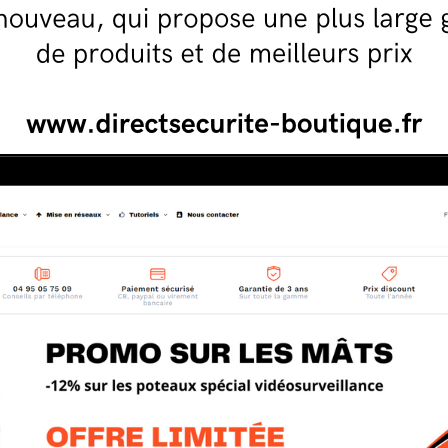
axial avec connecteurs BNC 50cm
Câble réseau RJ45 10 mètres pour
caméras IP
14,90 €
En stock
JOUTER AU PANIER
AJOUTER AU PANIER