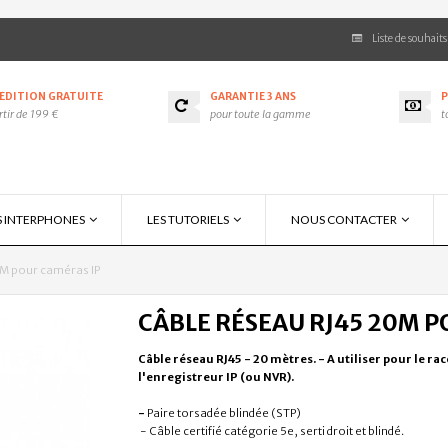
Liste de souhaits
ÉDITION GRATUITE
GARANTIE 3 ANS
P
rtir de 199 €
pour toute la gamme
t
S INTERPHONES
LES TUTORIELS
NOUS CONTACTER
0M pour caméras IP
CÂBLE RÉSEAU RJ45 20M P
Câble réseau RJ45 - 20 mètres. - A utiliser pour le r
l'enregistreur IP (ou NVR).
-
Paire torsadée blindée (STP)
- Câble certifié catégorie 5e, serti droit et blindé.