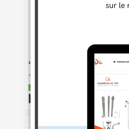
Câble d'alimentation distributeur pour 4...
Câble co
4,90 €
4,95 €
En stock
En stock
AJOUTER AU PANIER
A
TECHNOLOGIES