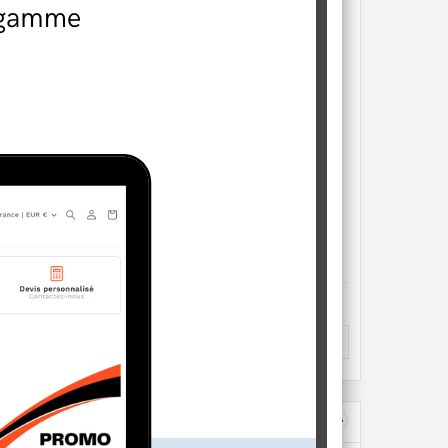
Câble coaxial 10m, connecteurs BNC +...
15,20 €
En stock
AJOUTER AU PANIER
‹
›