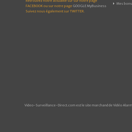
Retrouvez notre actualité sur sur notre page
Mes bons 
FACEBOOK
ou sur notre page
GOOGLE MyBusiness
Suivez nous également sur
TWITTER
.
Video-Surveillance-Direct.com est le site marchand de Vidéo Alarme