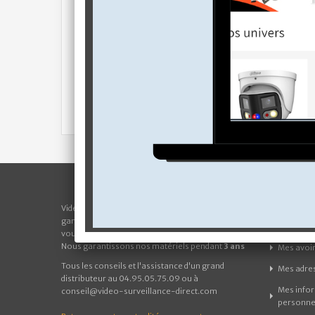
MON 
Video-Surveillance-Direct propose la plus large
gamme d'équipement de vidéo surveillance que
Mes com
vous puissiez trouver sur le web.
Nous garantissons nos matériels pendant
3 ans
Mes avoi
Tous les conseils et l'assistance d'un grand
Mes adre
distributeur au 04.95.05.75.09 ou à
Mes info
conseil@video-surveillance-direct.com
personne