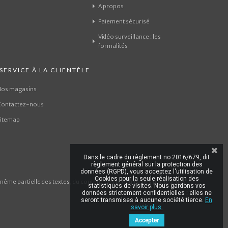
A propos
Paiement sécurisé
Vidéo surveillance : les
formalités
SERVICE À LA CLIENTÈLE
Nos magasins
Contactez-nous
sitemap
Dans le cadre du règlement no 2016/679, dit
règlement général sur la protection des
données (RGPD), vous acceptez l'utilisation de
Cookies pour la seule réalisation des
même partielle des textes, du contenu des produits, des photos, des
statistiques de visites. Nous gardons vos
données strictement confidentielles : elles ne
seront transmises à aucune société tierce.
En
savoir plus.
Accepter