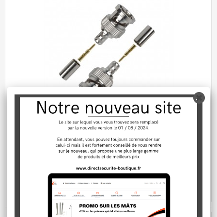
Paire de connecteurs BNC à sertir
1,99 €
En stock
AJOUTER AU PANIER