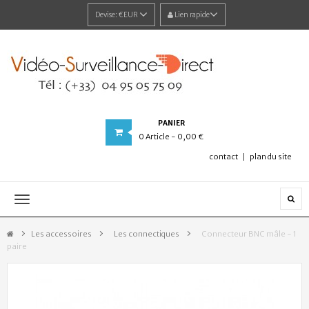
Devise:
€EUR
Lien rapide
PANIER
0
Article
- 0,00 €
contact
plan du site
Navigation
bascule
Les accessoires
>
Les connectiques
>
Connecteur BNC mâle - 1
paire