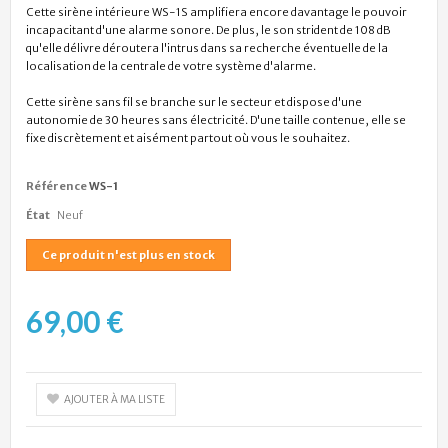
Cette sirène intérieure WS-1S amplifiera encore davantage le pouvoir
incapacitant d'une alarme sonore. De plus, le son strident de 108 dB
qu'elle délivre déroutera l'intrus dans sa recherche éventuelle de la
localisation de la centrale de votre système d'alarme.
Cette sirène sans fil se branche sur le secteur et dispose d'une
autonomie de 30 heures sans électricité. D'une taille contenue, elle se
fixe discrètement et aisément partout où vous le souhaitez.
Référence
WS-1
État
Neuf
Ce produit n'est plus en stock
69,00 €
AJOUTER À MA LISTE