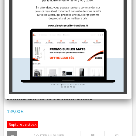
Détecteur extérieur sans fil double faisceau
189,00 €
Rupture de stock
AJOUTER AU PANIER