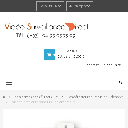
Devise:
€EUR
Lien rapide
PANIER
0
Article
- 0,00 €
contact
plan du site
Navigation
bascule
Les alarmes sans fil IP et GSM
>
Les détecteurs d'intrusion Scientech
>
Sirène intérieure sans fil supplémentaire