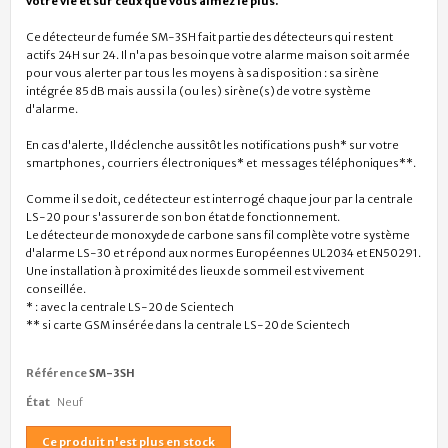
votre vie et sur ceux que vous aimez le plus.
Ce détecteur de fumée SM-3SH fait partie des détecteurs qui restent
actifs 24H sur 24. Il n'a pas besoin que votre alarme maison soit armée
pour vous alerter par tous les moyens à sa disposition : sa sirène
intégrée 85 dB mais aussi la (ou les) sirène(s) de votre système
d'alarme.
En cas d'alerte, Il déclenche aussitôt les notifications push* sur votre
smartphones, courriers électroniques* et messages téléphoniques**.
Comme il se doit, ce détecteur est interrogé chaque jour par la centrale
LS-20 pour s'assurer de son bon état de fonctionnement.
Le détecteur de monoxyde de carbone sans fil complète votre système
d'alarme LS-30 et répond aux normes Européennes UL2034 et EN50291.
Une installation à proximité des lieux de sommeil est vivement
conseillée.
* : avec la centrale LS-20 de Scientech
** si carte GSM insérée dans la centrale LS-20 de Scientech
Référence
SM-3SH
État
Neuf
Ce produit n'est plus en stock