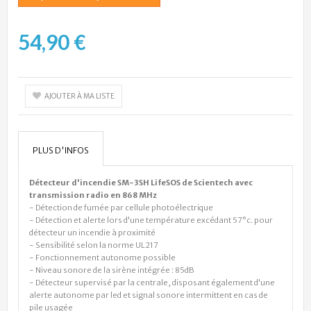
54,90 €
AJOUTER À MA LISTE
PLUS D'INFOS
Détecteur d'incendie SM-3SH LifeSOS de Scientech avec
transmission radio en 868 MHz
- Détection de fumée par cellule photoélectrique
- Détection et alerte lors d'une température excédant 57°c. pour
détecteur un incendie à proximité
- Sensibilité selon la norme UL217
- Fonctionnement autonome possible
- Niveau sonore de la sirène intégrée : 85dB
- Détecteur supervisé par la centrale, disposant également d'une
alerte autonome par led et signal sonore intermittent en cas de
pile usagée