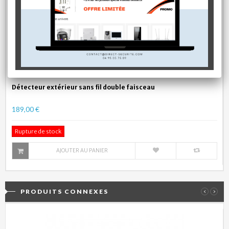
Détecteur extérieur sans fil double faisceau
189,00 €
Rupture de stock
AJOUTER AU PANIER
PRODUITS CONNEXES
‹
›