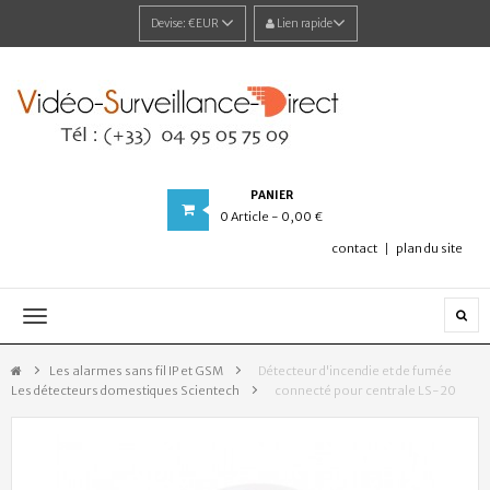
Devise:
€EUR
Lien rapide
PANIER
0
Article
- 0,00 €
contact
plan du site
Navigation
bascule
Les alarmes sans fil IP et GSM
>
Détecteur d'incendie et de fumée
Les détecteurs domestiques Scientech
>
connecté pour centrale LS-20