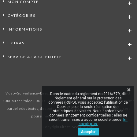
MON COMPTE
CATÉGORIES
INFORMATIONS
EXTRAS
SERVICE À LA CLIENTÈLE
Video-Surveillance-Direct.com est le site marchand de Vidéo Alarme Direct,
Dans le cadre du règlement no 2016/679, dit
règlement général sur la protection des
EURL au capital de 1.000 € RCS Marseille 911 363 471. Toute reproduction même
données (RGPD), vous acceptez l'utilisation de
Cookies pour la seule réalisation des
partielle des textes, du contenu des produits, des photos, des images, sera
statistiques de visites. Nous gardons vos
données strictement confidentielles : elles ne
poursuivie devant les tribunaux compétents.
seront transmises à aucune société tierce.
En
savoir plus.
Copyright
Direct-Securite.com
Accepter