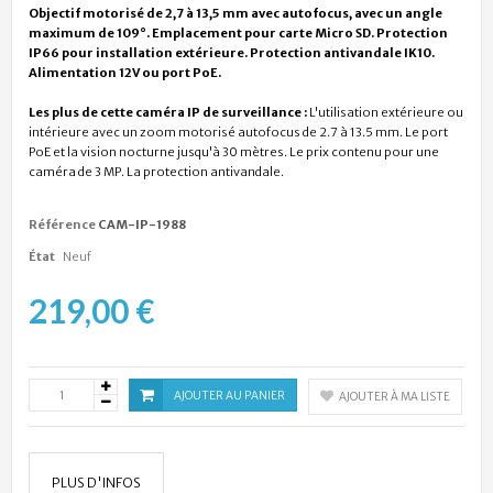
Objectif motorisé de 2,7 à 13,5 mm avec autofocus, avec un angle
maximum de 109°. Emplacement pour carte Micro SD. Protection
IP66 pour installation extérieure. Protection antivandale IK10.
Alimentation 12V ou port PoE.
Les plus de cette caméra IP de surveillance :
L'utilisation extérieure ou
intérieure avec un zoom motorisé autofocus de 2.7 à 13.5 mm. Le port
PoE et la vision nocturne jusqu'à 30 mètres. Le prix contenu pour une
caméra de 3 MP. La protection antivandale.
Référence
CAM-IP-1988
État
Neuf
219,00 €
AJOUTER AU PANIER
AJOUTER À MA LISTE
PLUS D'INFOS