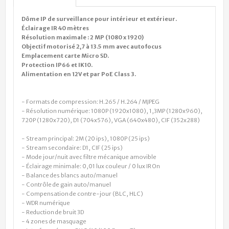
Dôme IP de surveillance pour intérieur et extérieur.
Éclairage IR 40 mètres
Résolution maximale : 2 MP (1080 x 1920)
Objectif motorisé 2,7 à 13.5 mm avec autofocus
Emplacement carte Micro SD.
Protection IP66 et IK10.
Alimentation en 12V et par PoE Class 3.
- Formats de compression: H.265 / H.264 / MJPEG
- Résolution numérique: 1080P (1920x1080), 1,3MP (1280x960),
720P (1280x720), D1 (704x576), VGA (640x480), CIF (352x288)
- Stream principal: 2M (20 ips), 1080P (25 ips)
- Stream secondaire: D1, CIF (25 ips)
- Mode jour/nuit avec filtre mécanique amovible
- Éclairage minimale: 0,01 lux couleur / 0 lux IR On
- Balance des blancs auto/manuel
- Contrôle de gain auto/manuel
- Compensation de contre-jour (BLC, HLC)
- WDR numérique
- Reduction de bruit 3D
- 4 zones de masquage