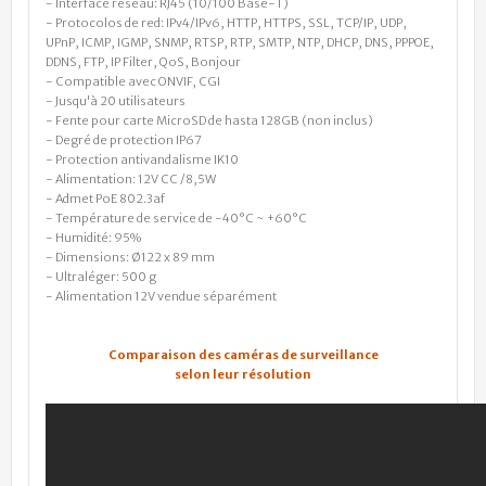
- Interface réseau: RJ45 (10/100 Base-T)
- Protocolos de red: IPv4/IPv6, HTTP, HTTPS, SSL, TCP/IP, UDP,
UPnP, ICMP, IGMP, SNMP, RTSP, RTP, SMTP, NTP, DHCP, DNS, PPPOE,
DDNS, FTP, IP Filter, QoS, Bonjour
- Compatible avec ONVIF, CGI
- Jusqu'à 20 utilisateurs
- Fente pour carte MicroSD de hasta 128GB (non inclus)
- Degré de protection IP67
- Protection antivandalisme IK10
- Alimentation: 12V CC /8,5W
- Admet PoE 802.3af
- Température de service de -40°C ~ +60°C
- Humidité: 95%
- Dimensions: Ø122 x 89 mm
- Ultraléger: 500 g
- Alimentation 12V vendue séparément
Comparaison des caméras de surveillance
selon leur résolution