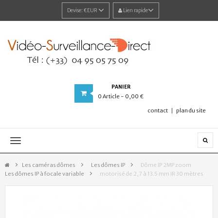
Devise:
€EUR
Lien rapide
PANIER
0
Article
- 0,00 €
contact
plan du site
Navigation
bascule
Les caméras dômes
>
Les dômes IP
>
Dôme IP 2MP zoom
Les dômes IP à focale variable
>
motorisé de 2,7 à 13.5 mm IR 30 mètres