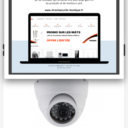
324,00 €
En stock
AJOUTER AU PANIER
PRODUITS CONNEXES
‹
›