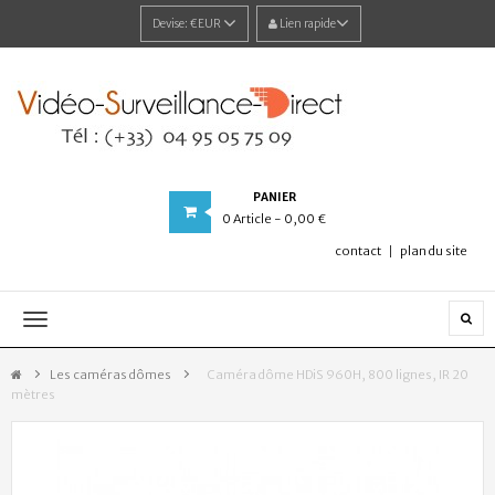
Devise:
€EUR
Lien rapide
PANIER
0
Article
- 0,00 €
contact
plan du site
Navigation
bascule
Les caméras dômes
>
Caméra dôme HDiS 960H, 800 lignes, IR 20
mètres