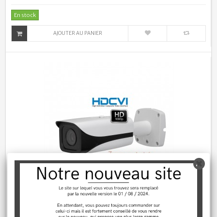
En stock
AJOUTER AU PANIER
Caméra de surveillance HDCVI, IR 100m,...