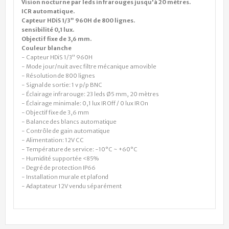
Vision nocturne par leds infrarouges jusqu'à 20 mètres.
ICR automatique.
Capteur HDiS 1/3” 960H de 800 lignes.
sensibilité 0,1 lux.
Objectif fixe de 3,6 mm.
Couleur blanche
- Capteur HDiS 1/3” 960H
- Mode jour/nuit avec filtre mécanique amovible
- Résolution de 800 lignes
- Signal de sortie: 1 v p/p BNC
- Éclairage infrarouge: 23 leds Ø5 mm, 20 mètres
- Éclairage minimale: 0,1 lux IR Off / 0 lux IR On
- Objectif fixe de 3,6 mm
- Balance des blancs automatique
- Contrôle de gain automatique
- Alimentation: 12V CC
- Température de service: -10°C ~ +60°C
- Humidité supportée <85%
- Degré de protection IP66
- Installation murale et plafond
- Adaptateur 12V vendu séparément