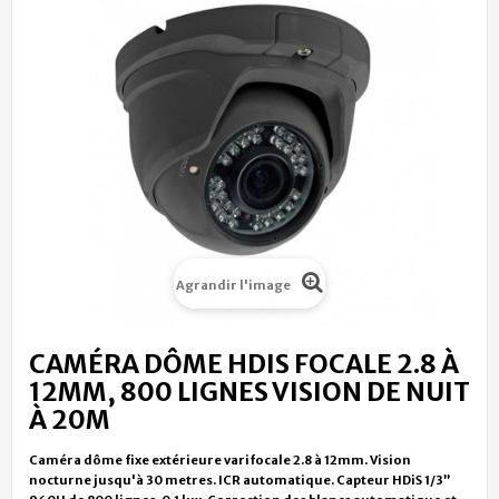
Agrandir l'image
CAMÉRA DÔME HDIS FOCALE 2.8 À
12MM, 800 LIGNES VISION DE NUIT
À 20M
Caméra dôme fixe extérieure varifocale 2.8 à 12mm. Vision
nocturne jusqu'à 30 metres. ICR automatique. Capteur HDiS 1/3”