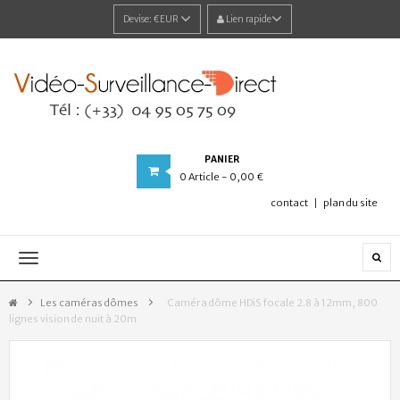
Devise:
€EUR
Lien rapide
PANIER
0
Article
- 0,00 €
contact
plan du site
Navigation
bascule
Les caméras dômes
>
Caméra dôme HDiS focale 2.8 à 12mm, 800
lignes vision de nuit à 20m