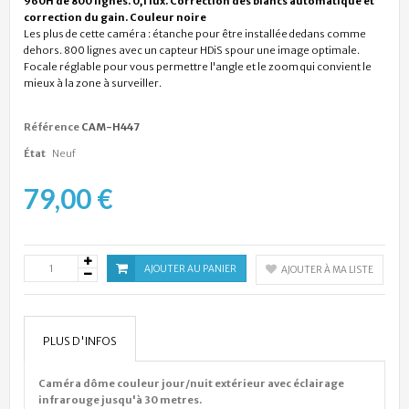
960H de 800 lignes. 0,1 lux. Correction des blancs automatique et
correction du gain. Couleur noire
Les plus de cette caméra : étanche pour être installée dedans comme
dehors. 800 lignes avec un capteur HDiS spour une image optimale.
Focale réglable pour vous permettre l'angle et le zoom qui convient le
mieux à la zone à surveiller.
Référence
CAM-H447
État
Neuf
79,00 €
AJOUTER AU PANIER
AJOUTER À MA LISTE
PLUS D'INFOS
Caméra dôme couleur jour/nuit extérieur avec éclairage
infrarouge jusqu'à 30 metres.