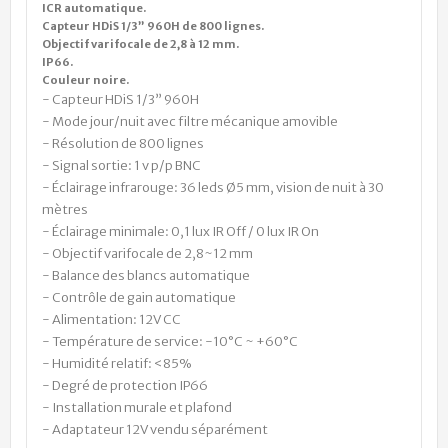
ICR automatique.
Capteur HDiS 1/3” 960H de 800 lignes.
Objectif varifocale de 2,8 à 12 mm.
IP66.
Couleur noire.
- Capteur HDiS 1/3” 960H
- Mode jour/nuit avec filtre mécanique amovible
- Résolution de 800 lignes
- Signal sortie: 1 v p/p BNC
- Éclairage infrarouge: 36 leds Ø5 mm, vision de nuit à 30
mètres
- Éclairage minimale: 0,1 lux IR Off / 0 lux IR On
- Objectif varifocale de 2,8~12 mm
- Balance des blancs automatique
- Contrôle de gain automatique
- Alimentation: 12V CC
- Température de service: -10°C ~ +60°C
- Humidité relatif:
<85%
- Degré de protection IP66
- Installation murale et plafond
- Adaptateur 12V vendu séparément