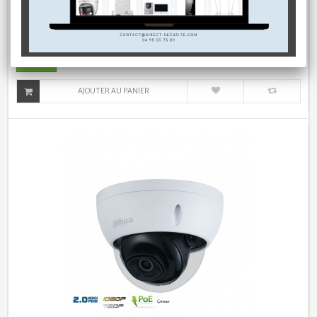
Caméra de surveillance 2MP HDCVI zoom...
99,00 €
En stock
AJOUTER AU PANIER