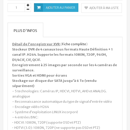
AJOUTER AU PANIER
AJOUTER À MA LISTE
PLUS D'INFOS
Détail de l'enregistreur XVR
(
Fiche complète
)
Stockeur DVR de 4 canaux tous formats Haute Définition + 1
canal IP. H264. Supporte les formats 1080N, 720P, 960H,
D1/4CIF, CIF, QCIF.
Enregistrement à 25 images par seconde sur les 4 caméras de
surveillance.
Sorties VGA et HDMI pour écrans
Stockage sur disque dur SATA jusqu'à 6 To (vendu
séparément)
- 5 technologies: Caméras IP, HDCVI, HDTVI, AHD et ANALOG.
analogique
- Reconnaissance automatique du type de signal d'entrée vidéo
- Encodage vidéo H264
- Système d'exploitation LINUX incorporé
- 4 entrées BNC:
• HDCVI: 1080N, 720P (supporte OSD et PTZ)
• HDTVI (3.0): 1080N, 720P (ne supporte pas OSD et PTZ)