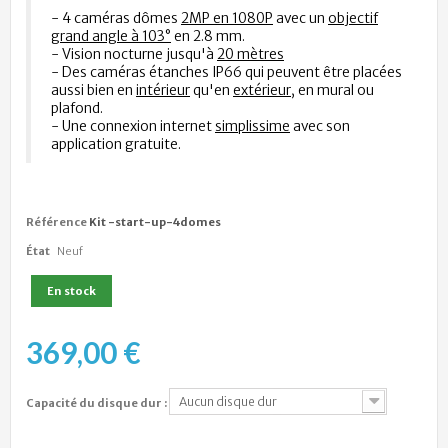
- 4 caméras dômes
2MP en 1080P
avec un
objectif
grand angle à 103°
en 2.8 mm.
- Vision nocturne jusqu'à
20 mètres
- Des caméras étanches IP66 qui peuvent être placées
aussi bien en
intérieur
qu'en
extérieur
, en mural ou
plafond.
- Une connexion internet
simplissime
avec son
application gratuite.
Référence
Kit -start-up-4domes
État
Neuf
En stock
369,00 €
Aucun disque dur
Capacité du disque dur :