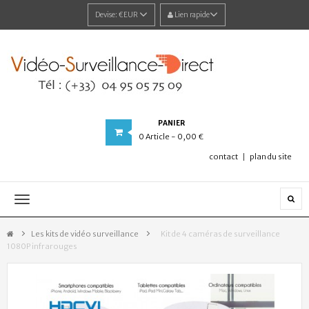
Devise:
€EUR
Lien rapide
PANIER
0
Article
- 0,00 €
contact
plan du site
Navigation
bascule
Les kits de vidéo surveillance
>
Kit de 4 caméras de surveillance
1080P infrarouges