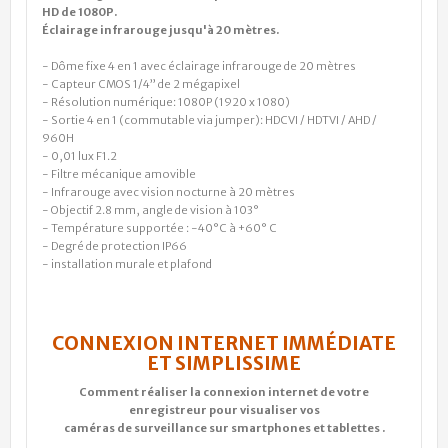
HD de 1080P.
Éclairage infrarouge jusqu'à 20 mètres.
- Dôme fixe 4 en 1 avec éclairage infrarouge de 20 mètres
- Capteur CMOS 1/4” de 2 mégapixel
- Résolution numérique: 1080P (1920 x 1080)
- Sortie 4 en 1 (commutable via jumper): HDCVI / HDTVI / AHD /
960H
- 0,01 lux F1.2
- Filtre mécanique amovible
- Infrarouge avec vision nocturne à 20 mètres
- Objectif 2.8 mm, angle de vision à 103°
- Température supportée : -40°C à +60° C
- Degré de protection IP66
- installation murale et plafond
CONNEXION INTERNET IMMÉDIATE
ET SIMPLISSIME
Comment réaliser la connexion internet de votre
enregistreur pour
visualiser vos
caméras de surveillance sur smartphones et tablettes .