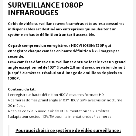
SURVEILLANCE 1080P
INFRAROUGES
Ce kit de vidéo surveillance avec 4 caméras et tous les accessoires
indispensables est destiné aux entreprises qui souhaitent un
système en haute définition à un tarif accessible.
Ce pack comprend un enregistreur HDCVI 1080N/720P qui
enregistre chaque caméra en haute définition à 25 images par
seconde.
Les 4 caméras dômes de surveillance ont une
focale avec un grand
angle exceptionnel de 103° (focale 2.8 mm) avec une
vision de nuit
jusqu'à 20 mètres.
résolution d'image de 2 millions de pixels en
1080P
.
Contenu du kit :
1 enregistreur haute définition HDCVI et autres formats HD
4 caméras dômes grand angle à 103° HDCVI 2MP avec vision nocturne
20 mètres
4 cables coaxiaux avec la vidéo et l'alimentation de 20 mètres
1 adaptateur secteur 12V/5A pour l'alimentation des 4 caméras
Pourquoi choisir ce système de vidéo surveillance :