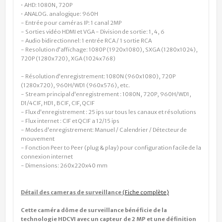
• AHD: 1080N, 720P
• ANALOG. analogique: 960H
- Entrée pour caméras IP: 1 canal 2MP
- Sorties vidéo HDMI et VGA - Division de sortie: 1, 4, 6
- Audio bidirectionnel: 1 entrée RCA / 1 sortie RCA
- Resolution d'affichage: 1080P (1920x1080), SXGA (1280x1024),
720P (1280x720), XGA (1024x768)
- Résolution d'enregistrement: 1080N (960x1080), 720P
(1280x720), 960H/WD1 (960x576), etc.
- Stream principal d'enregistrement : 1080N, 720P, 960H/WD1,
D1/4CIF, HD1, BCIF, CIF, QCIF
- Flux d'enregistrement : 25 ips sur tous les canaux et résolutions
- Flux internet : CIF et QCIF a 12/15 ips
- Modes d'enregistrement: Manuel / Calendrier / Détecteur de
mouvement
- Fonction Peer to Peer (plug & play) pour configuration facile de la
connexion internet
- Dimensions: 260x220x40 mm
Détail des cameras de surveillance
(
Fiche complète
)
Cette caméra dôme de surveillance bénéficie de la
technologie HDCVI avec un capteur de 2 MP et une définition