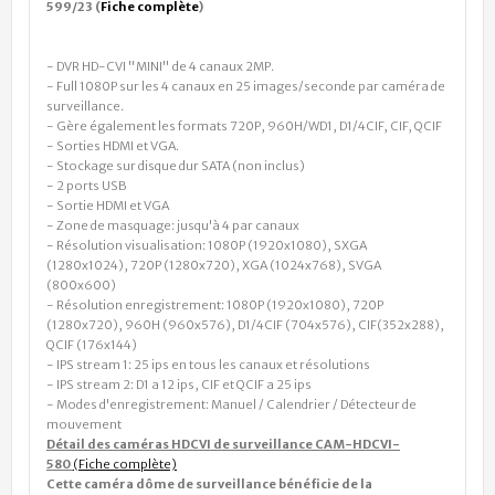
599/23 (
Fiche complète
)
- DVR HD-CVI "MINI" de 4 canaux 2MP.
- Full 1080P sur les 4 canaux en 25 images/seconde par caméra de
surveillance.
- Gère également les formats 720P, 960H/WD1, D1/4CIF, CIF, QCIF
- Sorties HDMI et VGA.
- Stockage sur disque dur SATA (non inclus)
- 2 ports USB
- Sortie HDMI et VGA
- Zone de masquage: jusqu'à 4 par canaux
- Résolution visualisation: 1080P (1920x1080), SXGA
(1280x1024), 720P (1280x720), XGA (1024x768), SVGA
(800x600)
- Résolution enregistrement: 1080P (1920x1080), 720P
(1280x720), 960H (960x576), D1/4CIF (704x576), CIF(352x288),
QCIF (176x144)
- IPS stream 1: 25 ips en tous les canaux et résolutions
- IPS stream 2: D1 a 12 ips, CIF et QCIF a 25 ips
- Modes d'enregistrement: Manuel / Calendrier / Détecteur de
mouvement
Détail des caméras HDCVI de surveillance CAM-HDCVI-
580
(Fiche complète)
Cette caméra dôme de surveillance bénéficie de la