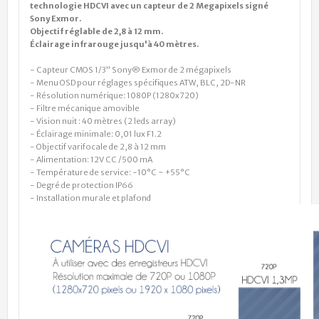
technologie HDCVI avec un capteur de 2 Megapixels signé
Sony Exmor.
Objectif réglable de 2,8 à 12 mm.
Éclairage infrarouge jusqu'à 40 mètres.
- Capteur CMOS 1/3” Sony® Exmor de 2 mégapixels
- Menu OSD pour réglages spécifiques ATW, BLC, 2D-NR
- Résolution numérique: 1080P (1280x720)
- Filtre mécanique amovible
- Vision nuit : 40 mètres (2 leds
array
)
- Éclairage minimale: 0,01 lux F1.2
- Objectif varifocale de 2,8 à 12 mm
- Alimentation: 12V CC /500 mA
- Température de service: -10°C ~ +55°C
- Degré de protection IP66
- Installation murale et plafond