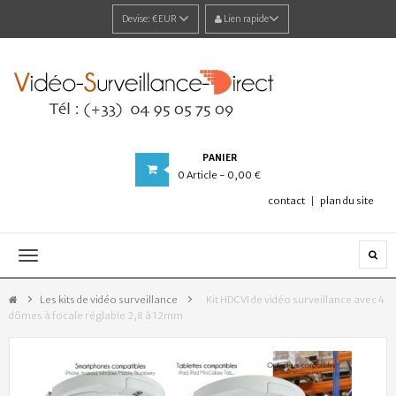
Devise:
€EUR
Lien rapide
PANIER
0
Article
- 0,00 €
contact
plan du site
Navigation
bascule
Les kits de vidéo surveillance
>
Kit HDCVI de vidéo surveillance avec 4
dômes à focale réglable 2,8 à 12mm