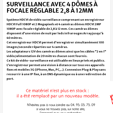
SURVEILLANCE AVEC 4 DÔMES À
FOCALE RÉGLABLE 2,8 À 12MM
Système HDCVI de vidéo surveillance comprenant un enregistreur
HDCVI Full 1080P et 2 Megapixels
et 4 caméras dômes HDCVI 2MP
1080P avec focale réglable de 2,8 à 12 mm. Ces caméras dômes
disposent d'une vision de nuit par leds infrarouges Array jusqu'à
40 mètres.
Cet enregistreur HDCVI permet d'enregistrer simultanément 100
images/seconde réparties sur 4 caméras.
Les adaptateurs 12V des caméras dômes ainsi que les câbles "2 en 1"
vidéo/alimentation de 20 mètres chacun sont fournis.
Ce kit de vidéo-surveillance est utilisable en lieux privés et publics.
L'enregistreur permet une vision à distance sur tous vos appareils
fixes et mobiles 3G (iPhone, Mac, PC,...). Connexion Plug & Play sans
recourrir à une IP fixe, à un DNS dynamique ou à une redirection de
port.