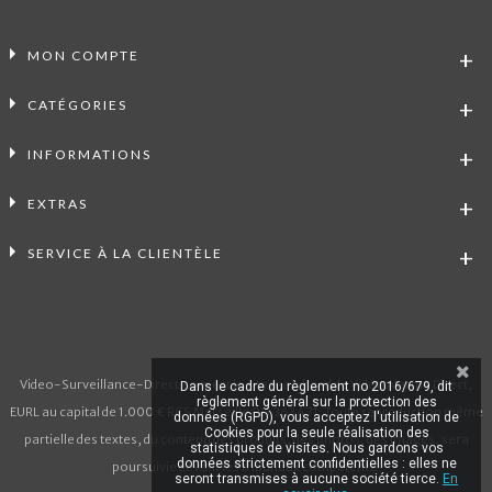
MON COMPTE
CATÉGORIES
INFORMATIONS
EXTRAS
SERVICE À LA CLIENTÈLE
Video-Surveillance-Direct.com est le site marchand de Vidéo Alarme Direct,
Dans le cadre du règlement no 2016/679, dit
règlement général sur la protection des
EURL au capital de 1.000 € RCS Marseille 911 363 471. Toute reproduction même
données (RGPD), vous acceptez l'utilisation de
Cookies pour la seule réalisation des
partielle des textes, du contenu des produits, des photos, des images, sera
statistiques de visites. Nous gardons vos
données strictement confidentielles : elles ne
poursuivie devant les tribunaux compétents.
seront transmises à aucune société tierce.
En