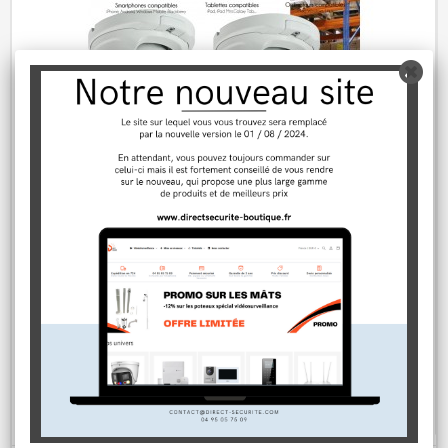
Kit HDCVI de vidéo surveillance avec 4...
749,80 €
Rupture de stock
AJOUTER AU PANIER