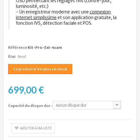
OSD permettant les réglages fins (contre-jour,
luminosité, etc.)
- Un enregistreur moderne avec une
connexion
internet simplissime
et son application gratuite, la
fonction IVS, détection faciale et POS.
Référence
Kit-Pro-Ext-4cam
État
Neuf
Ce produit n'est plus en stock
699,00 €
Aucun disque dur
Capacité du disque dur :
AJOUTER À MA LISTE