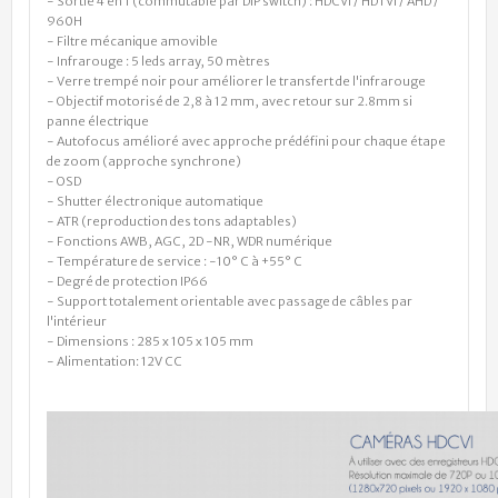
- Sortie 4 en 1 (commutable par DIP switch) : HDCVI / HDTVI / AHD /
960H
- Filtre mécanique amovible
- Infrarouge : 5 leds array, 50 mètres
- Verre trempé noir pour améliorer le transfert de l'infrarouge
- Objectif motorisé de 2,8 à 12 mm, avec retour sur 2.8mm si
panne électrique
- Autofocus amélioré avec approche prédéfini pour chaque étape
de zoom (approche synchrone)
- OSD
- Shutter électronique automatique
- ATR (reproduction des tons adaptables)
- Fonctions AWB, AGC, 2D -NR, WDR numérique
- Température de service : -10° C à +55° C
- Degré de protection IP66
- Support totalement orientable avec passage de câbles par
l'intérieur
- Dimensions : 285 x 105 x 105 mm
- Alimentation: 12V CC