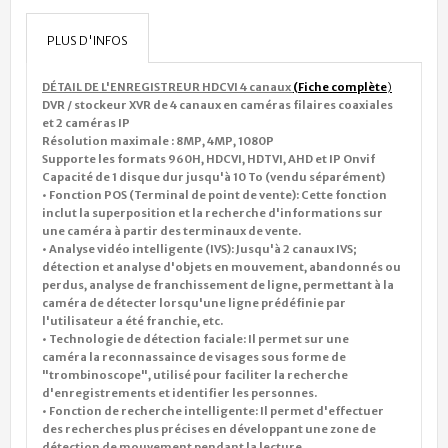
PLUS D'INFOS
DÉTAIL DE L'ENREGISTREUR HDCVI 4 canaux
(Fiche complète
)
DVR / stockeur XVR de 4 canaux en caméras filaires coaxiales
et 2 caméras IP
Résolution maximale : 8MP, 4MP, 1080P
Supporte les formats 960H, HDCVI, HDTVI, AHD et IP Onvif
Capacité de 1 disque dur jusqu'à 10 To (vendu séparément)
• Fonction POS (Terminal de point de vente): Cette fonction
inclut la superposition et la recherche d'informations sur
une caméra à partir des terminaux de vente.
• Analyse vidéo intelligente (IVS): Jusqu'à 2 canaux IVS;
détection et analyse d'objets en mouvement, abandonnés ou
perdus, analyse de franchissement de ligne, permettant à la
caméra de détecter lorsqu'une ligne prédéfinie par
l'utilisateur a été franchie, etc.
• Technologie de détection faciale: Il permet sur une
caméra la reconnassaince de visages sous forme de
"trombinoscope", utilisé pour faciliter la recherche
d'enregistrements et identifier les personnes.
• Fonction de recherche intelligente: Il permet d'effectuer
des recherches plus précises en développant une zone de
détection de mouvement pendant la lecture.