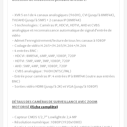
- XVR 5 en 1 de 4 canaux analogiques (960H), CVI (jusqu'à 8MP/4K),
TVI/AHD (jusqu'à 5MP) + 2 canaux IP (8MP/4K)
- 5 technologies : Caméras IP, HDCVI, HDTVI, AHD et CVBS
analogique et reconnaissance automatique de signal d'entrée de
vidéo
- Admet l'enregistrement/lecture de tous les canaux à 1080P
- Codage de vidéo H.265+/H.265/H.264+/H.264
- 4 entrées BNC :
• HDCVI : 8MP/4K, 6MP, 4MP, 1080P, 720P
• HDTVI : 5MP, 4MP, 3MP, 1080P, 720P
• AHD : 5MP, 4MP, 3MP, 1080P, 720P
• CVBS analogique : 960H (NTSC/PAL)
- Entrée pour caméras IP : 4 entrées IP à 8MP/4K (outre aux entrées
BNC)
- Sorties vidéo HDMI (jusqu'à 2K) et VGA (jusqu'à 1080P)
DÉTAILS DES CAMÉRAS DE SURVEILLANCE AVEC ZOOM
MOTORISÉ
(Fiche complète)
- Capteur CMOS 1/2,7" Lowlight de 2,4 MP
- Résolution numérique : 1080P (1920x1080)