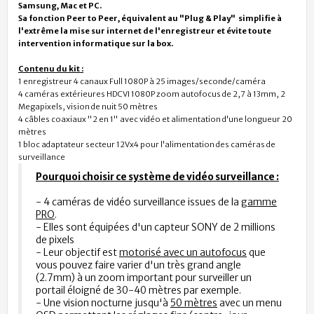
Samsung, Mac et PC.
Sa fonction Peer to Peer, équivalent au "Plug & Play" simplifie à
l'extrême la mise sur internet de l'enregistreur et évite toute
intervention informatique sur la box.
Contenu du kit :
1 enregistreur 4 canaux Full 1080P à 25 images/seconde/caméra
4 caméras extérieures HDCVI 1080P zoom autofocus de 2,7 à 13mm, 2
Megapixels, vision de nuit 50 mètres
4 câbles coaxiaux "2 en 1" avec vidéo et alimentation d'une longueur 20
mètres
1 bloc adaptateur secteur 12Vx4 pour l'alimentation des caméras de
surveillance
Pourquoi choisir ce système de vidéo surveillance :
- 4
caméras de vidéo surveillance issues de la
gamme
PRO
.
- Elles sont équipées d'un capteur SONY de 2 millions
de pixels
- Leur objectif est
motorisé avec un autofocus
que
vous pouvez faire varier d'un très grand angle
(2.7mm) à
un zoom important pour surveiller un
portail éloigné de 30-40 mètres par exemple.
- Une vision nocturne jusqu'à
50 mètres
avec un
menu