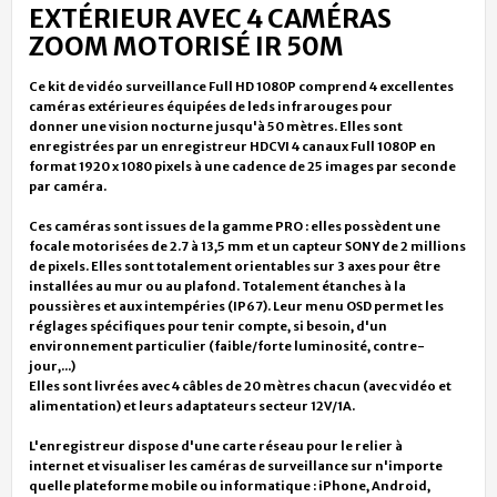
EXTÉRIEUR AVEC 4 CAMÉRAS
ZOOM MOTORISÉ IR 50M
Ce kit de vidéo surveillance Full HD 1080P comprend 4 excellentes
caméras extérieures équipées de leds infrarouges pour
donner une vision nocturne jusqu'à 50 mètres. Elles sont
enregistrées par un enregistreur HDCVI 4 canaux Full 1080P
en
format 1920 x 1080 pixels à une cadence de 25 images par seconde
par caméra.
Ces caméras sont issues de la gamme PRO : elles possèdent une
focale motorisées de 2.7 à 13,5 mm et un capteur SONY de 2 millions
de pixels. Elles sont totalement orientables sur 3 axes pour être
installées au mur ou au plafond. Totalement étanches à la
poussières et aux intempéries (IP67). Leur menu OSD permet les
réglages spécifiques pour tenir compte, si besoin, d'un
environnement particulier (faible/forte luminosité, contre-
jour,...)
Elles sont livrées avec 4 câbles de 20 mètres chacun (avec vidéo et
alimentation) et leurs adaptateurs secteur 12V/1A.
L'enregistreur dispose d'une carte réseau pour le relier à
internet et visualiser les caméras de surveillance sur n'importe
quelle plateforme mobile ou informatique : iPhone, Android,