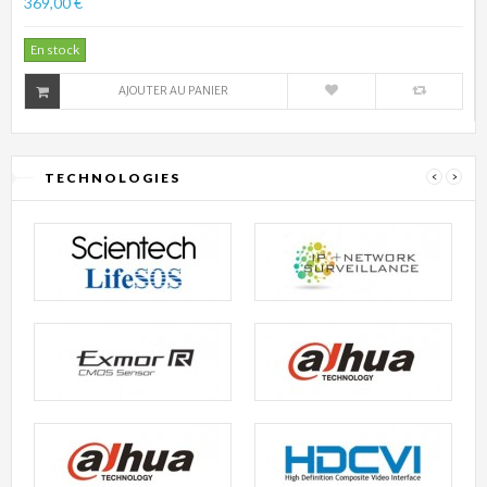
369,00 €
En stock
AJOUTER AU PANIER
TECHNOLOGIES
‹
›