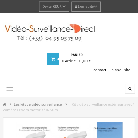
Devise:
€EUR
Lien rapide
PANIER
0
Article
- 0,00 €
contact
plan du site
Navigation
bascule
Les kits de vidéo surveillance
>
Kit vidéo surveillance extérieur avec 4
caméras zoom motorisé IR 50m