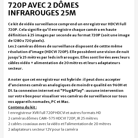
720P AVEC 2 DÔMES
INFRAROUGES 25M
Ce kit de vidéo surveillance comprend un enregistreur HDCVI Full
720P. Cela signifie qu'il enregistre chaque caméra en haute
définition à 25 images par seconde au format 720P (soit une image
de 1280 x 720 pixels).
Les 2 caméras dômes de surveillance disposent de cettte même
résolution d'image (HDCVI 720P)
. Elle possèdent une
vision de nuit
jusqu'à 25 mètres par leds infrarouges. Elles sont livrées avec leurs
câbles vidéo + alimentation de 20 mètres et leurs adaptateurs
secteur.
A noter que cet enregistreur est hybride : il peut donc accepter
d'anciennes caméras analogiques de moindre qualité en 960H et
D1. Sa connexion internet est "Plug&Play" : aucune intervention
sur votre box pour visualiser vos caméras de surveillance sur tous
vos appareils nomades, PC et Mac.
Contenu du kit :
1 enregistreur XVR Full 720P HDCVI et autres formats HD
2 caméras dômes CAM-575 HDCVI 720P, IR 25 mètres
2 cables coaxiaux avec la vidéo et l'alimentation de 20 mètres
2 adaptateurs secteur 12V pour la caméra