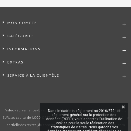
MON COMPTE
CATÉGORIES
INFORMATIONS
EXTRAS
SERVICE À LA CLIENTÈLE
Video-Surveillance-Direct.com est le site marchand de Vidéo Alarme Direct,
Dans le cadre du règlement no 2016/679, dit
règlement général sur la protection des
EURL au capital de 1.000 € RCS Marseille 911 363 471. Toute reproduction même
données (RGPD), vous acceptez l'utilisation de
Cookies pour la seule réalisation des
partielle des textes, du contenu des produits, des photos, des images, sera
statistiques de visites. Nous gardons vos