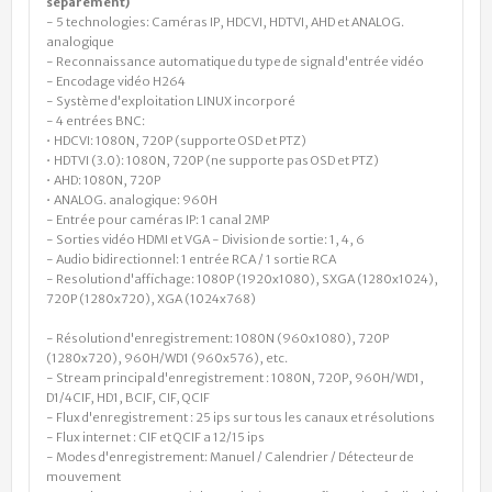
séparément)
- 5 technologies: Caméras IP, HDCVI, HDTVI, AHD et ANALOG.
analogique
- Reconnaissance automatique du type de signal d'entrée vidéo
- Encodage vidéo H264
- Système d'exploitation LINUX incorporé
- 4 entrées BNC:
• HDCVI: 1080N, 720P (supporte OSD et PTZ)
• HDTVI (3.0): 1080N, 720P (ne supporte pas OSD et PTZ)
• AHD: 1080N, 720P
• ANALOG. analogique: 960H
- Entrée pour caméras IP: 1 canal 2MP
- Sorties vidéo HDMI et VGA - Division de sortie: 1, 4, 6
- Audio bidirectionnel: 1 entrée RCA / 1 sortie RCA
- Resolution d'affichage: 1080P (1920x1080), SXGA (1280x1024),
720P (1280x720), XGA (1024x768)
- Résolution d'enregistrement: 1080N (960x1080), 720P
(1280x720), 960H/WD1 (960x576), etc.
- Stream principal d'enregistrement : 1080N, 720P, 960H/WD1,
D1/4CIF, HD1, BCIF, CIF, QCIF
- Flux d'enregistrement : 25 ips sur tous les canaux et résolutions
- Flux internet : CIF et QCIF a 12/15 ips
- Modes d'enregistrement: Manuel / Calendrier / Détecteur de
mouvement