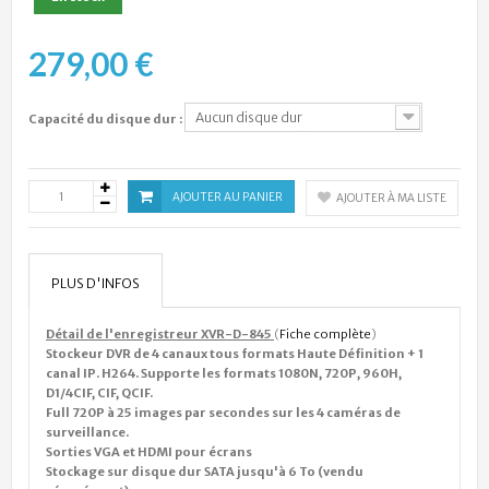
279,00 €
Aucun disque dur
Capacité du disque dur :
AJOUTER AU PANIER
AJOUTER À MA LISTE
PLUS D'INFOS
Détail de l'enregistreur XVR-D-845
(
Fiche complète
)
Stockeur DVR de 4 canaux tous formats Haute Définition + 1
canal IP. H264. Supporte les formats 1080N, 720P, 960H,
D1/4CIF, CIF, QCIF.
Full 720P à 25 images par secondes sur les 4 caméras de
surveillance.
Sorties VGA et HDMI pour écrans
Stockage sur disque dur SATA jusqu'à 6 To (vendu