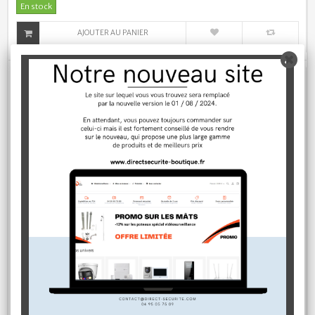
En stock
AJOUTER AU PANIER
Caméra dôme 2.8 mm HDCVI 720P
69,00 €