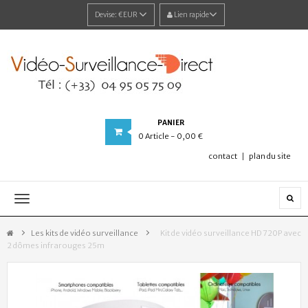
Devise:
€EUR
Lien rapide
PANIER
0
Article
- 0,00 €
contact
plan du site
Navigation
bascule
Les kits de vidéo surveillance
>
Kit de vidéo surveillance HD 720P avec
2 dômes infrarouges 25m