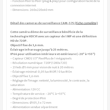
- Fonction Peer to Peer (plug & play) pour configuration facile de la
connexion internet
- Dimensions: 260x220x40 mm
Détail des cameras de surveillance CAM-575
(Fiche complète)
Cette caméra dôme de surveillance bénéficie de la
technologie HDCVI avec un capteur de 1 MP et une définition
HD de 720P.
Objectif fixe de 3,6 mm.
Éclairage infrarouge jusqu'à 25 mètres.
IP66 pour utilisation intérieure et extérieure (-20° à +55°)
- Capteur CMOS 1/3” PixelPlus de 1 mégapixels
- Résolution numérique: 720P (1280x720)
- 23 leds Ø5 mm pour vision de nuit à 20 mètres
- Éclairage minimal: 0,05 lux IR Off / 0 lux IR On
- Objectif fixe 3,6 mm
- Réglage de l'image: netteté, la luminosité, le contraste, la
saturation
- Alimentation: 12V CC
- Température de service: -20°C à +55°C
- Degré de protection IP66
- Dimensions: Ø105,5 x 72 mm
- Alimentation vendue séparément