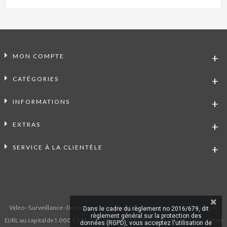
MON COMPTE
CATÉGORIES
INFORMATIONS
EXTRAS
SERVICE À LA CLIENTÈLE
Video-Surveillance-Direct.com est le site marchand de Vidéo Alarme Direct,
Dans le cadre du règlement no 2016/679, dit
règlement général sur la protection des
EURL au capital de 1.000 € RCS Marseille 911 363 471. Toute reproduction même
données (RGPD), vous acceptez l'utilisation de