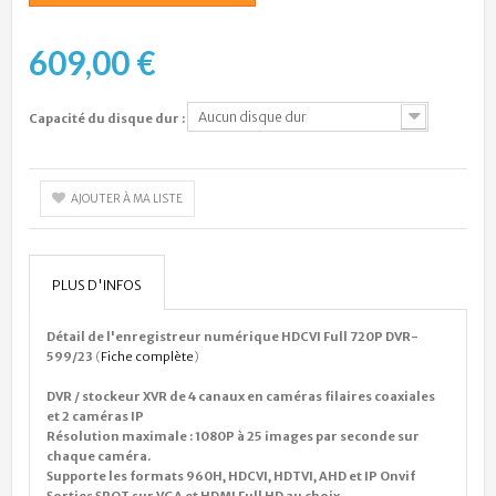
609,00 €
Aucun disque dur
Capacité du disque dur :
AJOUTER À MA LISTE
PLUS D'INFOS
Détail de l'enregistreur numérique HDCVI Full 720P DVR-
599/23
(
Fiche complète
)
DVR / stockeur XVR de 4 canaux en caméras filaires coaxiales
et 2 caméras IP
Résolution maximale : 1080P à 25 images par seconde sur
chaque caméra.
Supporte les formats 960H, HDCVI, HDTVI, AHD et IP Onvif
Sorties SPOT sur VGA et HDMI Full HD au choix.