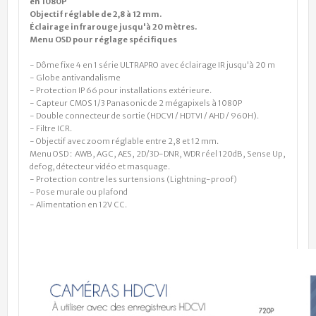
en 1080P
Objectif réglable de 2,8 à 12 mm.
Éclairage infrarouge jusqu'à 20 mètres.
Menu OSD pour réglage spécifiques
- Dôme fixe 4 en 1 série ULTRAPRO avec éclairage IR jusqu'à 20 m
- Globe antivandalisme
- Protection IP 66 pour installations extérieure.
- Capteur CMOS 1/3 Panasonic de 2 mégapixels à 1080P
- Double connecteur de sortie (HDCVI / HDTVI / AHD / 960H).
- Filtre ICR.
- Objectif avec zoom réglable entre 2,8 et 12 mm.
Menu OSD : AWB, AGC, AES, 2D/3D-DNR, WDR réel 120dB, Sense Up,
defog, détecteur vidéo et masquage.
- Protection contre les surtensions (Lightning-proof)
- Pose murale ou plafond
- Alimentation en 12V CC.