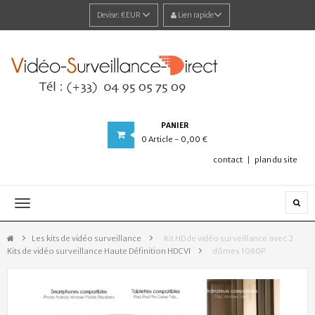
Devise:
€EUR
Lien rapide
PANIER
0
Article
- 0,00 €
contact
plan du site
Navigation
bascule
Les kits de vidéo surveillance
>
Kit HD de vidéo surveillance avec 2
Kits de vidéo surveillance Haute Définition HDCVI
>
dômes 1080P