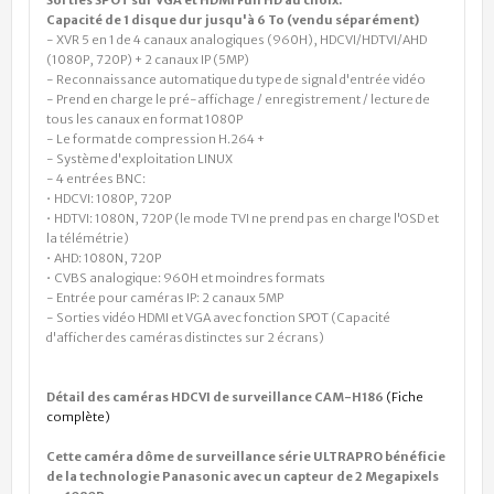
Capacité de 1 disque dur jusqu'à 6 To (vendu séparément)
- XVR 5 en 1 de 4 canaux analogiques (960H), HDCVI/HDTVI/AHD
(1080P, 720P) + 2 canaux IP (5MP)
- Reconnaissance automatique du type de signal d'entrée vidéo
- Prend en charge le
pré
-af
fichage / enregistrement / lecture
de
tous les canaux en format 1080P
- Le format de compression H.264 +
- Système d'exploitation LINUX
- 4 entrées BNC:
• HDCVI: 1080P, 720P
• HDTVI: 1080N, 720P (le mode TVI ne prend pas en charge l'OSD et
la télémétrie)
• AHD: 1080N, 720P
• CVBS analogique: 960H et moindres formats
- Entrée pour caméras IP: 2 canaux 5MP
- Sorties vidéo HDMI et VGA avec fonction SPOT (Capacité
d'afficher des caméras distinctes sur 2 écrans)
-
-
Détail des caméras HDCVI de surveillance CAM-H186
(Fiche
complète)
Cette caméra dôme de surveillance série ULTRAPRO bénéficie
de la technologie Panasonic avec un capteur de 2 Megapixels