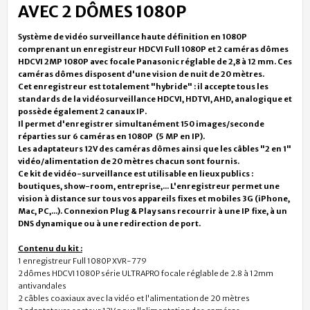
AVEC 2 DÔMES 1080P
Système de vidéo surveillance haute définition en 1080P
comprenant un enregistreur HDCVI Full 1080P
et 2 caméras dômes
HDCVI 2MP 1080P avec focale Panasonic réglable de 2,8 à 12 mm. Ces
caméras dômes disposent d'une vision de nuit de 20 mètres.
Cet enregistreur est totalement "hybride" : il accepte tous les
standards de la vidéosurveillance HDCVI, HDTVI, AHD, analogique et
possède également 2 canaux IP.
Il permet d'enregistrer simultanément 150 images/seconde
réparties sur 6 caméras en 1080P (5 MP en IP).
Les adaptateurs 12V des caméras dômes ainsi que les câbles "2 en 1"
vidéo/alimentation de 20 mètres chacun sont fournis.
Ce kit de vidéo-surveillance est utilisable en lieux publics :
boutiques, show-room, entreprise,... L'enregistreur permet une
vision à distance sur tous vos appareils fixes et mobiles 3G (iPhone,
Mac, PC,...). Connexion Plug & Play sans recourrir à une IP fixe, à un
DNS dynamique ou à une redirection de port.
Contenu du kit :
1 enregistreur Full 1080P XVR-779
2 dômes HDCVI 1080P série ULTRAPRO focale réglable de 2.8 à 12mm
antivandales
2 câbles coaxiaux avec la vidéo et l'alimentation de 20 mètres