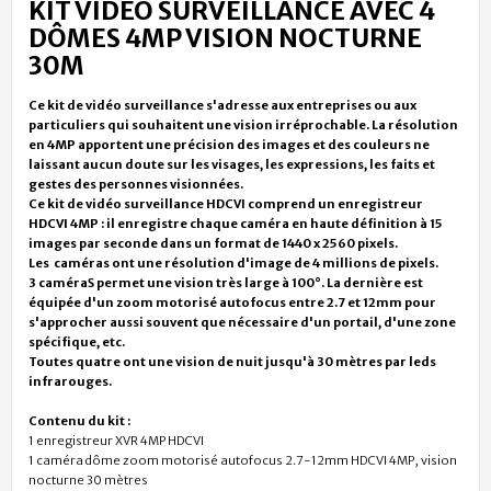
KIT VIDÉO SURVEILLANCE AVEC 4
DÔMES 4MP VISION NOCTURNE
30M
Ce kit de vidéo surveillance s'adresse aux entreprises ou aux
particuliers qui souhaitent une vision irréprochable. La résolution
en 4MP apportent une précision des images et des couleurs ne
laissant aucun doute sur les visages, les expressions, les faits et
gestes des personnes visionnées.
Ce kit de vidéo surveillance HDCVI comprend un enregistreur
HDCVI 4MP : il enregistre chaque caméra en haute définition à 15
images par seconde dans un format de 1440 x 2560 pixels.
Les caméras ont une résolution d'image de 4 millions de pixels
.
3 caméraS permet une vision très large à 100°. La dernière est
équipée d'un zoom motorisé autofocus entre 2.7 et 12mm pour
s'approcher aussi souvent que nécessaire d'un portail, d'une zone
spécifique, etc.
Toutes quatre ont une
vision de nuit jusqu'à 30 mètres par leds
infrarouges.
Contenu du kit :
1 enregistreur XVR 4MP HDCVI
1 caméra dôme zoom motorisé autofocus 2.7-12mm HDCVI 4MP, vision
nocturne 30 mètres