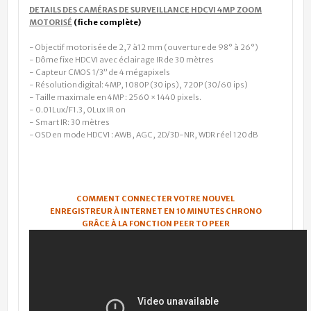
DETAILS DES CAMÉRAS DE SURVEILLANCE HDCVI 4MP ZOOM
MOTORISÉ
(fiche complète)
- Objectif motorisée de 2,7 à12 mm (ouverture de 98° à 26°)
- Dôme fixe HDCVI avec éclairage IR de 30 mètres
- Capteur CMOS 1/3” de 4 mégapixels
- Résolution digital: 4MP, 1080P (30 ips), 720P (30/60 ips)
- Taille maximale en 4MP : 2560 × 1440 pixels.
- 0.01Lux/F1.3, 0Lux IR on
- Smart IR: 30 mètres
- OSD en mode HDCVI : AWB, AGC, 2D/3D-NR, WDR réel 120 dB
COMMENT CONNECTER VOTRE NOUVEL
ENREGISTREUR À INTERNET EN 10 MINUTES CHRONO
GRÂCE À LA FONCTION PEER TO PEER