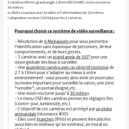
3 caméras dômes grand angle 2.8mm HDCVI 4MP, vision nocturne
30 mètres
4 câbles coaxiaux avec la vidéo et l'alimentation de 20 mètres
1 adaptateur secteur 12V/4A pour les 4 caméras
Pourquoi choisir ce système de vidéo surveillance :
- Résolution de
4 Megapixels
pour vous permettre
l'identification sans équivoque de personnes, de leur
comportements, et de leurs gestes.
- 3 caméras avec un
grand angle de 100°
pour une
vision globale des lieux à surveiller.
- Une
quatrième caméra avec un objectif motorisé
de
2.7 à 12mm pour s'adapter au mieux à votre
environnement : vous pouvez ainsi avoir un zoom plus
ou moins important pour surveiller la caisse, une zone
"sensible", un portail éloigné,etc.
- Une vision nocturne jusqu'à
30 mètre
s.
- Le menu OSD des caméras permet les réglages fins
(contre-jour, luminosité, etc.)
- L'objectif de ces caméras est protégé par
un globe
antivandale
(résistance IK10).
- Elles sont
étanches
(IP66) et peuvent être placées
aussi bien en intérieur qu'en extérieur, en mural ou