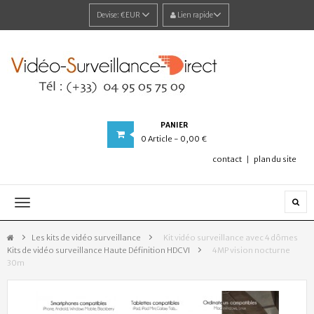
Devise:
€EUR
Lien rapide
PANIER
0
Article
- 0,00 €
contact
plan du site
Navigation
bascule
Les kits de vidéo surveillance
>
Kit vidéo surveillance avec 4 dômes
Kits de vidéo surveillance Haute Définition HDCVI
>
4MP vision nocturne
30m