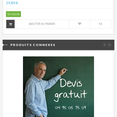
19,80 €
En stock
AJOUTER AU PANIER
PRODUITS CONNEXES
‹
›