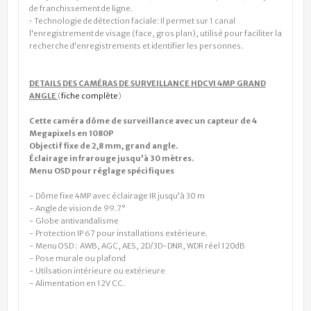
de franchissement de ligne.
• Technologie de détection faciale: Il permet sur 1 canal
l'enregistrement de visage (face, gros plan), utilisé pour faciliter la
recherche d'enregistrements et identifier les personnes.
DETAILS DES CAMÉRAS DE SURVEILLANCE HDCVI 4MP GRAND
ANGLE
(
fiche complète
)
Cette caméra dôme de surveillance avec un capteur de 4
Megapixels en 1080P
Objectif fixe de 2,8 mm, grand angle.
Éclairage infrarouge jusqu'à 30 mètres.
Menu OSD pour réglage spécifiques
- Dôme fixe 4MP avec éclairage IR jusqu'à 30 m
- Angle de vision de 99.7°
- Globe antivandalisme
- Protection IP 67 pour installations extérieure.
- Menu OSD : AWB, AGC, AES, 2D/3D-DNR, WDR réel 120dB
- Pose murale ou plafond
- Utilsation intérieure ou extérieure
- Alimentation en 12V CC.