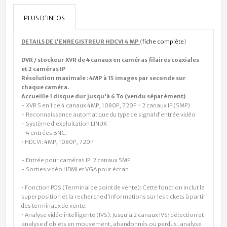
PLUS D'INFOS
DETAILS DE L'ENREGISTREUR HDCVI 4 MP
(
fiche complète
)
DVR / stockeur XVR de 4 canaux en caméras filaires coaxiales
et 2 caméras IP
Résolution maximale : 4MP à 15 images par seconde sur
chaque caméra.
Accueille 1 disque dur jusqu'à 6 To (vendu séparément)
- XVR 5 en 1 de 4 canaux 4MP, 1080P, 720P + 2 canaux IP (5MP)
- Reconnaissance automatique du type de signal d'entrée vidéo
- Système d'exploitation LINUX
- 4 entrées BNC:
• HDCVI: 4MP, 1080P, 720P
- Entrée pour caméras IP: 2 canaux 5MP
- Sorties vidéo HDMI et VGA pour écran
-
• Fonction POS (Terminal de point de vente): Cette fonction inclut la
superposition et la recherche d'informations sur les tickets à partir
des terminaux de vente.
• Analyse vidéo intelligente (IVS): Jusqu'à 2 canaux IVS; détection et
analyse d'objets en mouvement, abandonnés ou perdus, analyse