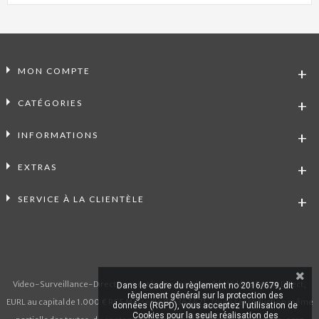
MON COMPTE
CATÉGORIES
INFORMATIONS
EXTRAS
SERVICE À LA CLIENTÈLE
Video-Surveillance-Direct.com est le site marchand de Vidéo Alarme Direct,
Dans le cadre du règlement no 2016/679, dit
règlement général sur la protection des
EURL au capital de 1.000 € RCS Marseille 911 363 471. Toute reproduction même
données (RGPD), vous acceptez l'utilisation de
Cookies pour la seule réalisation des